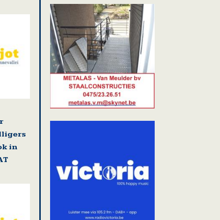
r
lligers
k in
AT