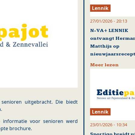
Lennik
27/01/2026 - 20:13
N-VA+ LENNIK
ontvangt Herma
Matthijs op
nieuwjaarsrecept
Meer lezen
enioren uitgebracht. Die biedt
.
Lennik
e informatie voor senioren werd
23/01/2026 - 10:34
opte brochure.
Sportigo breidt u