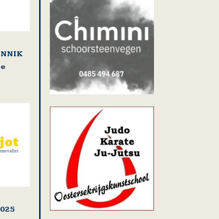
LENNIK
se
2025