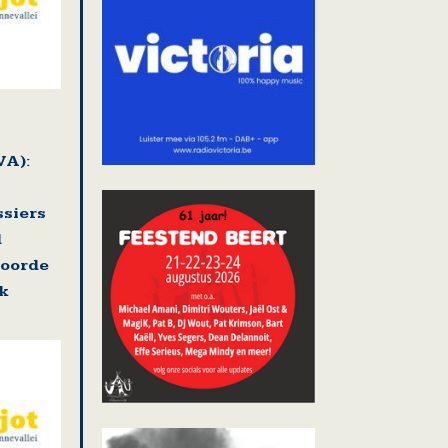
VA):
ssiers
d
voorde
k