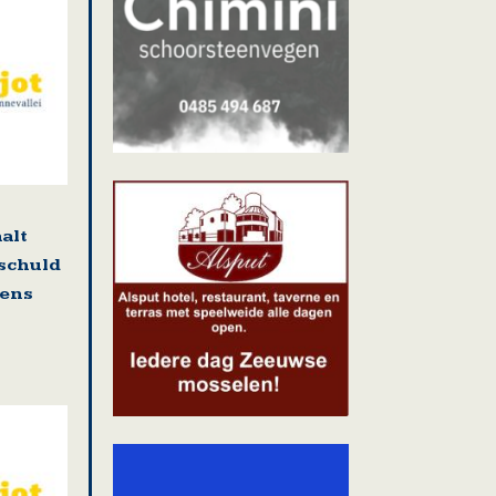
alt
 schuld
gens