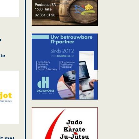
n
ie
it met