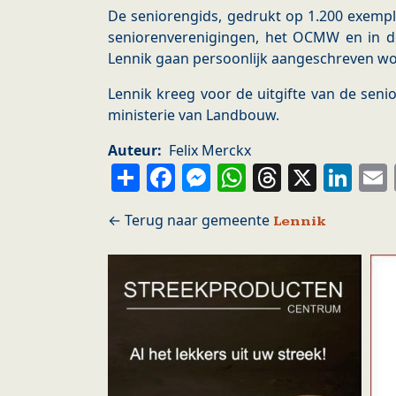
De seniorengids, gedrukt op 1.200 exemp
seniorenverenigingen, het OCMW en in de
Lennik gaan persoonlijk aangeschreven w
Lennik kreeg voor de uitgifte van de seni
ministerie van Landbouw.
Auteur
Felix Merckx
Share
Facebook
Messenger
WhatsApp
Thread
X
Li
Lennik