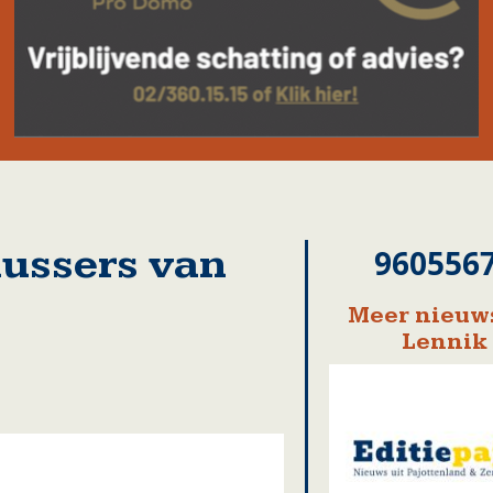
lussers van
960556
Meer nieuws
Lennik