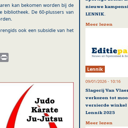
laren kan bekomen worden bij de
nieuwe kampensi
 bibliotheek. De 60-plussers van
LENNIK.
orden.
Meer lezen
orengids ook een subsidie van het
s
nkedIn
Email
Print
Lennik
09/01/2026 - 10:16
Slagerij Van Vla
verkozen tot moo
versierde winkel
Lennik 2025
Meer lezen