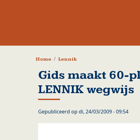
Kruimelpad
Home
Lennik
Gids maakt 60-p
LENNIK wegwijs
Gepubliceerd op
di, 24/03/2009 - 09:54