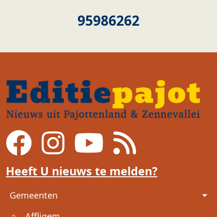
95986262
Heeft U nieuws te melden?
Voet
Gemeenten
Affligem