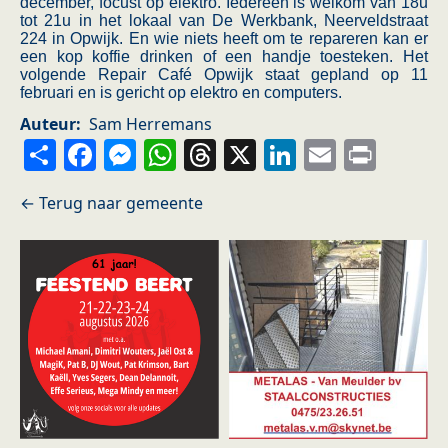
december, focust op elektro. Iedereen is welkom van 18u
tot 21u in het lokaal van De Werkbank, Neerveldstraat
224 in Opwijk. En wie niets heeft om te repareren kan er
een kop koffie drinken of een handje toesteken. Het
volgende Repair Café Opwijk staat gepland op 11
februari en is gericht op elektro en computers.
Auteur
Sam Herremans
Share
Facebook
Messenger
WhatsApp
Threads
X
LinkedIn
Email
Prin