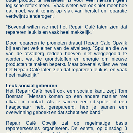
oude product te herstellen, is voor veel mensen geen
logische reflex meer. "Vaak weten we ook niet meer hoe
dat moet, want kennis op vlak van herstel en reparatie
verdwijnt zienderogen."
"Bovenal willen we met het Repair Café laten zien dat
repareren leuk is en vaak heel makkelijk."
Door repareren te promoten draagt Repair Café Opwijk
bij aan het verkleinen van de afvalberg. "Spullen die we
van de afvalberg redden hoeven niet weggegooid te
worden, wat de grondstoffen en energie om nieuwe
producten te maken beperkt. Maar bovenal willen we met
het Repair Café laten zien dat repareren leuk is, en vaak
heel makkelijk."
Leuk sociaal gebeuren
Het Repair Café heeft ook een sociale kant, zegt Tom
Bosman: "Mensen komen op een andere manier met
elkaar in contact. Als je samen een cd-speler of een
haagschaar hebt gerepareerd, heb je samen een
overwinning geboekt en dat schept een band."
Repair Café Opwijk zal op regelmatige basis
repareersessies organiseren. De eerste, op dinsdag 3