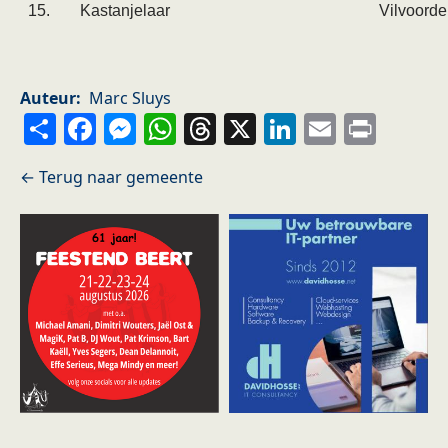
15.
Kastanjelaar
Vilvoorde
Auteur
Marc Sluys
Share
Facebook
Messenger
WhatsApp
Threads
X
LinkedIn
Email
Prin