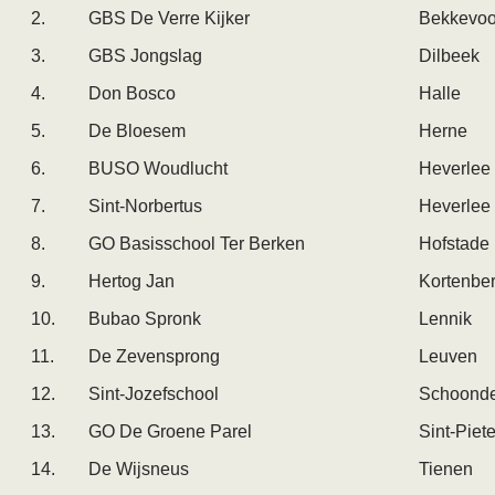
2.
GBS De Verre Kijker
Bekkevoo
3.
GBS Jongslag
Dilbeek
4.
Don Bosco
Halle
5.
De Bloesem
Herne
6.
BUSO Woudlucht
Heverlee
7.
Sint-Norbertus
Heverlee
8.
GO Basisschool Ter Berken
Hofstade
9.
Hertog Jan
Kortenbe
10.
Bubao Spronk
Lennik
11.
De Zevensprong
Leuven
12.
Sint-Jozefschool
Schoond
13.
GO De Groene Parel
Sint-Piet
14.
De Wijsneus
Tienen