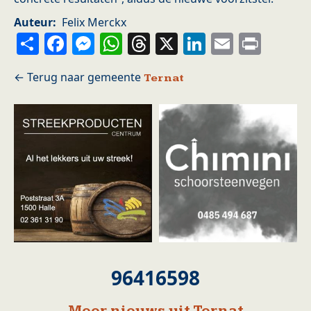
Auteur
Felix Merckx
Share
Facebook
Messenger
WhatsApp
Threads
X
LinkedIn
Email
Prin
Ternat
96416598
Meer nieuws uit Ternat