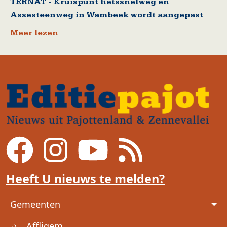
TERNAT - Kruispunt fietssnelweg en
Assesteenweg in Wambeek wordt aangepast
Meer lezen
Heeft U nieuws te melden?
Voet
Gemeenten
Affligem