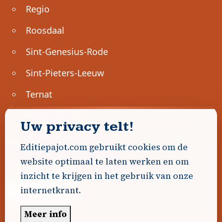
Regio
Roosdaal
Sint-Genesius-Rode
Sint-Pieters-Leeuw
Ternat
Ondernemen
Uw privacy telt!
Geen advertenties gevonden.
Editiepajot.com gebruikt cookies om de
website optimaal te laten werken en om
Uw advertentie hier? Contacteer ons!
inzicht te krijgen in het gebruik van onze
internetkrant.
Word Partner!
Meer info