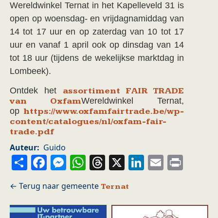
Wereldwinkel Ternat in het Kapelleveld 31 is
open op woensdag- en vrijdagnamiddag van
14 tot 17 uur en op zaterdag van 10 tot 17
uur en vanaf 1 april ook op dinsdag van 14
tot 18 uur (tijdens de wekelijkse marktdag in
Lombeek).
Ontdek het
assortiment FAIR TRADE
van Oxfam
Wereldwinkel Ternat,
op
https://www.oxfamfairtrade.
be/wp-
content/catalogues/nl/
oxfam-fair-
trade.pdf
Auteur
Guido
Share
Facebook
Messenger
WhatsApp
Threads
X
LinkedIn
Email
Prin
Ternat