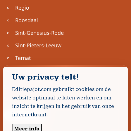
Regio
Roosdaal
Sint-Genesius-Rode
Sint-Pieters-Leeuw
Ternat
Ondernemen
Uw privacy telt!
Geen advertenties gevonden.
Editiepajot.com gebruikt cookies om de
website optimaal te laten werken en om
Uw advertentie hier? Contacteer ons!
inzicht te krijgen in het gebruik van onze
internetkrant.
Word Partner!
Meer info