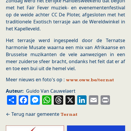
Zondag werd het Eerlijke Handelsweekend dat begon
met het Fair Fever muziek- en evenementenfestival
op de weide achter CC De Ploter, afgesloten met het
traditionele Exotisch terrasje aan de Wereldwinkel in
het Kapelleveld.
Het terrasje werd ingespeeld door de Ternatse
harmonie Musate waarna een mix van Afrikaanse en
Brusselse muzikanten de vele aanwezigen in een
meer zuiderse sfeer bracht, ondanks het feit dat er af
en toe een bui uit de hemel viel.
Meer nieuws en foto's op :
www.oww.be/ternat
Auteur
Guido Van Cauwelaert
Share
Facebook
Messenger
WhatsApp
Threads
X
LinkedIn
Email
Prin
Ternat