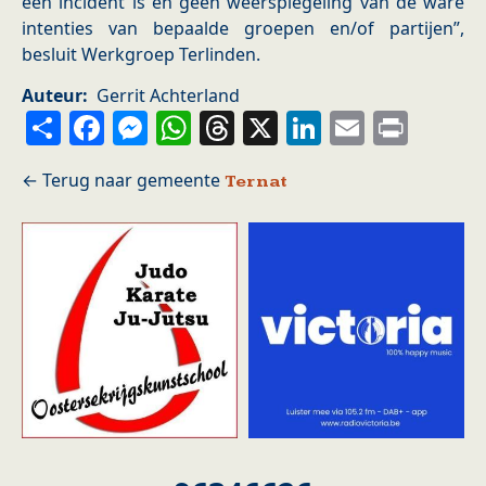
een incident is en geen weerspiegeling van de ware
intenties van bepaalde groepen en/of partijen”,
besluit Werkgroep Terlinden.
Auteur
Gerrit Achterland
Share
Facebook
Messenger
WhatsApp
Threads
X
LinkedIn
Email
Prin
Ternat