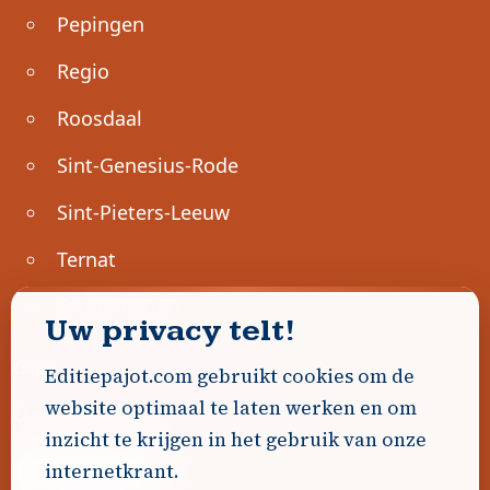
Pepingen
Regio
Roosdaal
Sint-Genesius-Rode
Sint-Pieters-Leeuw
Ternat
Ondernemen
Uw privacy telt!
Geen advertenties gevonden.
Editiepajot.com gebruikt cookies om de
website optimaal te laten werken en om
Uw advertentie hier? Contacteer ons!
inzicht te krijgen in het gebruik van onze
internetkrant.
Word Partner!