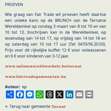
PROEVEN
Wie graag van Fair Trade wil proeven heeft daartoe
een unieke kans op de BRUNCH van de Ternatse
Wereldwinkel op zondag 3 maart van 8 tot 10 en van
10 tot 12. Inschrijven kan in de Wereldwinkel, op
woensdag van 14 tot 17, op vrijdag van 14 tot 18 en
op zaterdag van 10 tot 17 uur (Tel: 0470/95.20.03).
Prijs voor dit rijkelijke buffet: 12 € voor volwassenen
en 6 € voor kinderen van 3-12 jaar.
www.oxfamwereldwinkels.be/ternat
www.
fairtradegemeente
n.be
Auteur
ep
Share
Facebook
Messenger
WhatsApp
Threads
X
LinkedIn
Email
Prin
Ternat