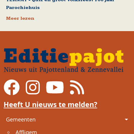
Parochiehuis
Meer lezen
Heeft U nieuws te melden?
Voet
Gemeenten
Affligem