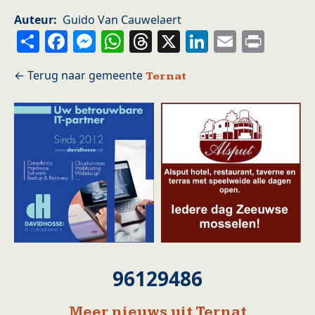
Auteur
Guido Van Cauwelaert
Share
Facebook
Messenger
WhatsApp
Threads
X
LinkedIn
Email
Prin
Ternat
96129486
Meer nieuws uit Ternat