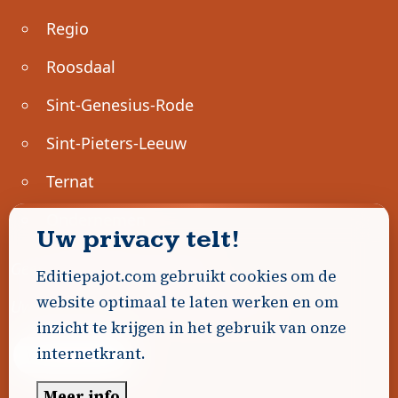
Regio
Roosdaal
Sint-Genesius-Rode
Sint-Pieters-Leeuw
Ternat
Ondernemen
Uw privacy telt!
Geen advertenties gevonden.
Editiepajot.com gebruikt cookies om de
website optimaal te laten werken en om
Uw advertentie hier? Contacteer ons!
inzicht te krijgen in het gebruik van onze
internetkrant.
Word Partner!
Meer info