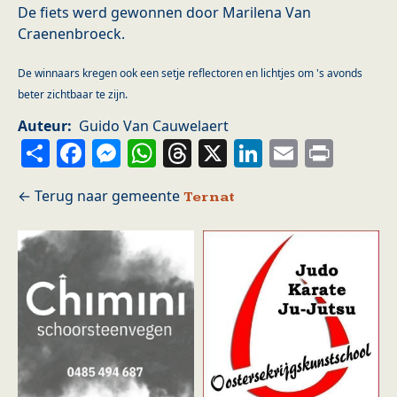
De fiets werd gewonnen door Marilena Van
Craenenbroeck.
De winnaars kregen ook een setje reflectoren en lichtjes om 's avonds
beter zichtbaar te zijn.
Auteur
Guido Van Cauwelaert
Share
Facebook
Messenger
WhatsApp
Threads
X
LinkedIn
Email
Prin
Ternat