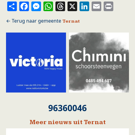
Share
Facebook
Messenger
WhatsApp
Threads
X
LinkedIn
Email
Prin
Ternat
96360046
Meer nieuws uit Ternat