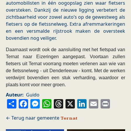
automobilisten in één oogopslag zien waar fietsers
oversteken. Dankzij de nieuwe ligging verbetert de
zichtbaarheid voor zowel auto’s op de gewestweg als
fietsers op de fietssnelweg. Extra afremmarkeringen
en een versmalde rijstrook maken de oversteek
bovendien nog veiliger.
Daarnaast wordt ook de aansluiting met het fietspad van
Ternat naar Eizeringen aangepast. Voortaan zullen
fietsers uit Ternat voorrang moeten verlenen aan wie van
de fietssnelweg - uit Denderleeuw - komt. Met de werken
verdwijnt bovendien een stuk verharding, waardoor er
plaats komt voor meer groen.
Auteur
Guido
Share
Facebook
Messenger
WhatsApp
Threads
X
LinkedIn
Email
Prin
Ternat