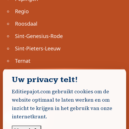
Regio
Roosdaal
Sint-Genesius-Rode
Sint-Pieters-Leeuw
Ternat
Ondernemen
Uw privacy telt!
Geen advertenties gevonden.
Editiepajot.com gebruikt cookies om de
website optimaal te laten werken en om
Uw advertentie hier? Contacteer ons!
inzicht te krijgen in het gebruik van onze
internetkrant.
Word Partner!