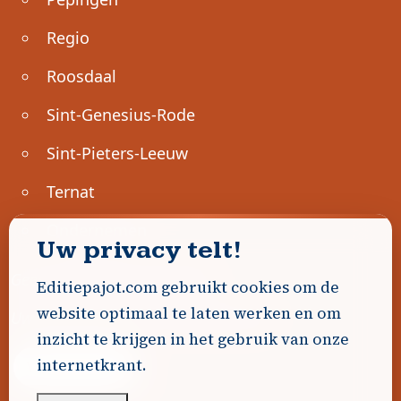
Regio
Roosdaal
Sint-Genesius-Rode
Sint-Pieters-Leeuw
Ternat
Ondernemen
Uw privacy telt!
Geen advertenties gevonden.
Editiepajot.com gebruikt cookies om de
website optimaal te laten werken en om
Uw advertentie hier? Contacteer ons!
inzicht te krijgen in het gebruik van onze
internetkrant.
Word Partner!