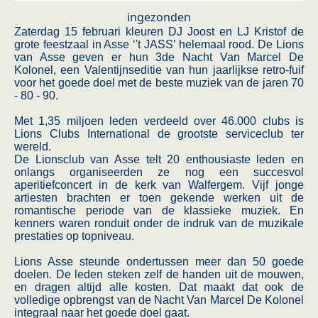
ingezonden
Zaterdag 15 februari kleuren DJ Joost en LJ Kristof de
grote feestzaal in Asse ‘'t JASS’ helemaal rood. De Lions
van Asse geven er hun 3de Nacht Van Marcel De
Kolonel, een Valentijnseditie van hun jaarlijkse retro-fuif
voor het goede doel met de beste muziek van de jaren 70
- 80 - 90.
Met 1,35 miljoen leden verdeeld over 46.000 clubs is
Lions Clubs International de grootste serviceclub ter
wereld.
De Lionsclub van Asse telt 20 enthousiaste leden en
onlangs organiseerden ze nog een succesvol
aperitiefconcert in de kerk van Walfergem. Vijf jonge
artiesten brachten er toen gekende werken uit de
romantische periode van de klassieke muziek. En
kenners waren ronduit onder de indruk van de muzikale
prestaties op topniveau.
Lions Asse steunde ondertussen meer dan 50 goede
doelen. De leden steken zelf de handen uit de mouwen,
en dragen altijd alle kosten. Dat maakt dat ook de
volledige opbrengst van de Nacht Van Marcel De Kolonel
integraal naar het goede doel gaat.