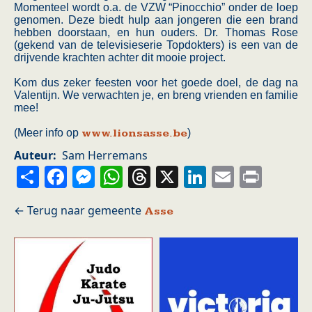
Momenteel wordt o.a. de VZW “Pinocchio” onder de loep
genomen. Deze biedt hulp aan jongeren die een brand
hebben doorstaan, en hun ouders. Dr. Thomas Rose
(gekend van de televisieserie Topdokters) is een van de
drijvende krachten achter dit mooie project.
Kom dus zeker feesten voor het goede doel, de dag na
Valentijn. We verwachten je, en breng vrienden en familie
mee!
(Meer info op
www.lionsasse.be
)
Auteur
Sam Herremans
Share
Facebook
Messenger
WhatsApp
Threads
X
LinkedIn
Email
Prin
Asse