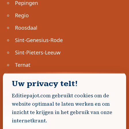
Pepingen
Regio
Roosdaal
Sint-Genesius-Rode
Sint-Pieters-Leeuw
Ternat
Ondernemen
Uw privacy telt!
Geen advertenties gevonden.
Editiepajot.com gebruikt cookies om de
website optimaal te laten werken en om
Uw advertentie hier? Contacteer ons!
inzicht te krijgen in het gebruik van onze
internetkrant.
Word Partner!