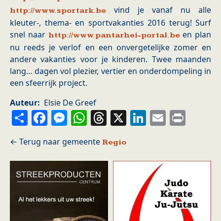
vind je vanaf nu alle
http://www.sportark.be
kleuter-, thema- en sportvakanties 2016 terug! Surf
snel naar
en plan
http://www.pantarhei-portal.be
nu reeds je verlof en een onvergetelijke zomer en
andere vakanties voor je kinderen. Twee maanden
lang… dagen vol plezier, vertier en onderdompeling in
een sfeerrijk project.
Auteur
Elsie De Greef
Share
Facebook
Messenger
WhatsApp
Threads
X
LinkedIn
Email
Prin
Regio