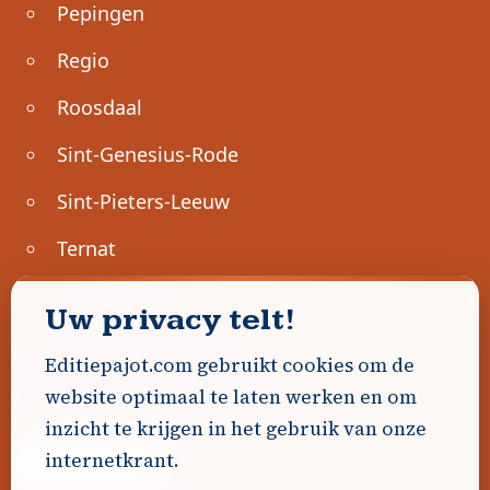
Pepingen
Regio
Roosdaal
Sint-Genesius-Rode
Sint-Pieters-Leeuw
Ternat
Ondernemen
Uw privacy telt!
Geen advertenties gevonden.
Editiepajot.com gebruikt cookies om de
website optimaal te laten werken en om
Uw advertentie hier? Contacteer ons!
inzicht te krijgen in het gebruik van onze
internetkrant.
Word Partner!