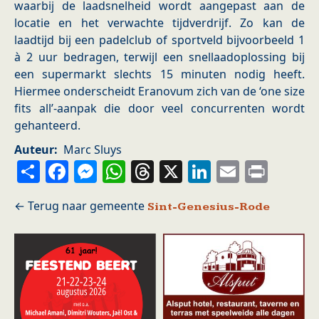
waarbij de laadsnelheid wordt aangepast aan de
locatie en het verwachte tijdverdrijf. Zo kan de
laadtijd bij een padelclub of sportveld bijvoorbeeld 1
à 2 uur bedragen, terwijl een snellaadoplossing bij
een supermarkt slechts 15 minuten nodig heeft.
Hiermee onderscheidt Eranovum zich van de ‘one size
fits all’-aanpak die door veel concurrenten wordt
gehanteerd.
Auteur
Marc Sluys
Share
Facebook
Messenger
WhatsApp
Threads
X
LinkedIn
Email
Prin
Sint-Genesius-Rode