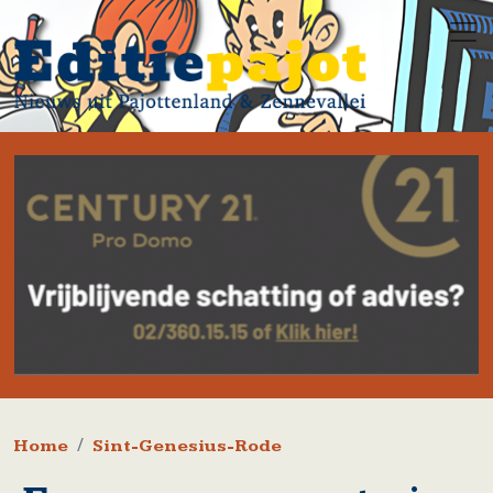
Overslaan en naar de inhoud gaan
Kruimelpad
Home
Sint-Genesius-Rode