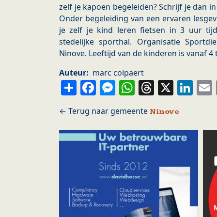
zelf je kapoen begeleiden? Schrijf je dan in v
Onder begeleiding van een ervaren lesge
je zelf je kind leren fietsen in 3 uur tijd
stedelijke sporthal. Organisatie Sportd
Ninove. Leeftijd van de kinderen is vanaf 4 
Auteur
marc colpaert
Share
Facebook
Messenger
WhatsApp
Thread
X
Li
Ninove