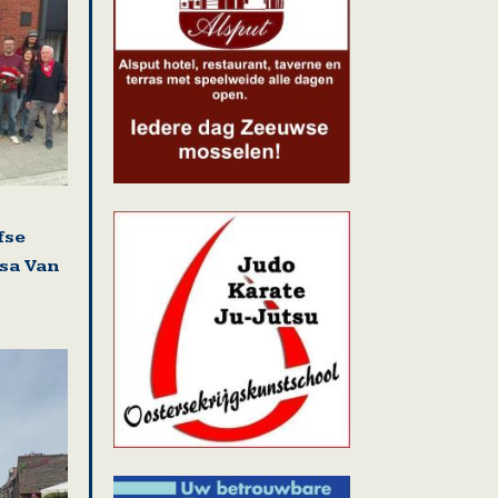
fse
isa Van
i