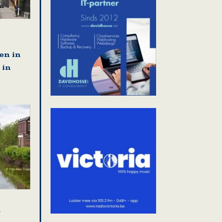
en in
 in
r