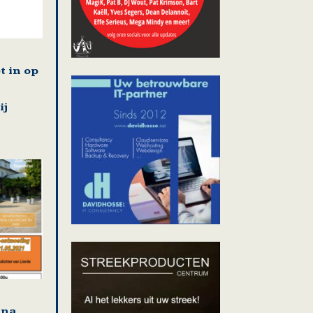
t in op
ij
jna