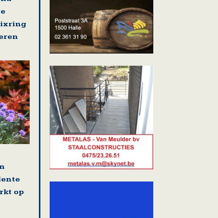
se
nixring
eren
en
lente
rkt op