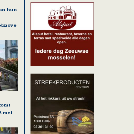
an hun
Ninove
komt
8 mei