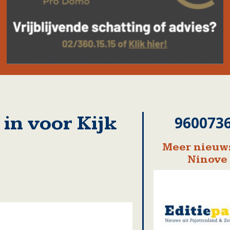
 in voor Kijk
960073
Meer nieuws
Ninove