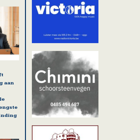
ft
g aan
le
rengste
binding