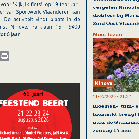
oor 'Kijk, ik fiets!' op 19 februari.
vergeten Ninoof
ver van Sportwerk Vlaanderen kan
dichters bij Mar
. De activiteit vindt plaats in de
Zuid Oost Vlaand
ienst Ninove, Parklaan 15 , 9400
tot 6 jaar
Meer lezen
s
nkedIn
Email
Print
Ninove
11/05/2026 - 21:32
Bloemen-, tuin- 
biomarkt brengt 
naar de Graanma
zondag 17 mei