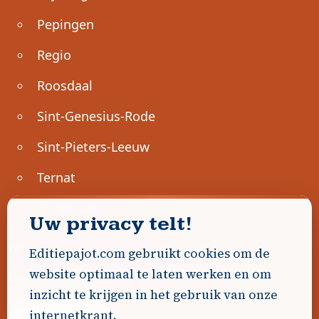
Pepingen
Regio
Roosdaal
Sint-Genesius-Rode
Sint-Pieters-Leeuw
Ternat
Ondernemen
Uw privacy telt!
Geen advertenties gevonden.
Editiepajot.com gebruikt cookies om de
website optimaal te laten werken en om
Uw advertentie hier? Contacteer ons!
inzicht te krijgen in het gebruik van onze
internetkrant.
Word Partner!