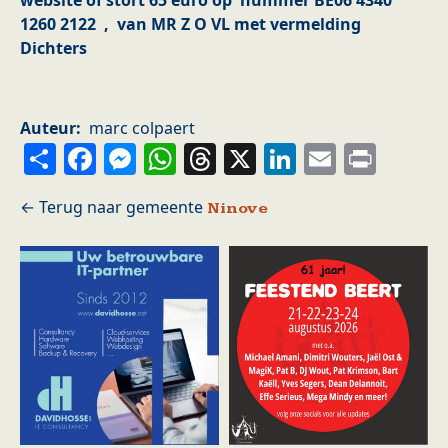
website of stort 65 euro op nummer BE06 4340
1260 2122 , van MR Z O VL met vermelding
Dichters
Auteur
marc colpaert
Share
Facebook
Messenger
WhatsApp
Threads
X
LinkedIn
Email
Prin
Ninove