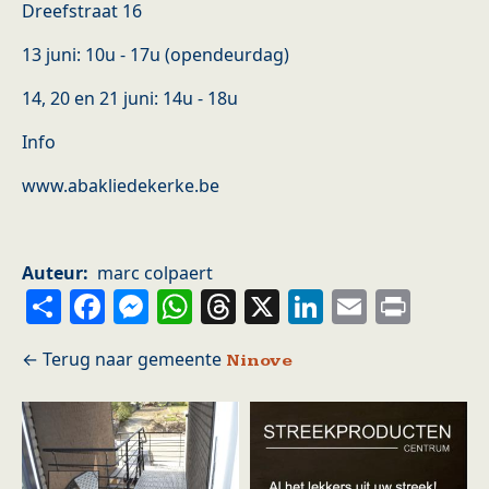
Dreefstraat 16
13 juni: 10u - 17u (opendeurdag)
14, 20 en 21 juni: 14u - 18u
Info
www.abakliedekerke.be
Auteur
marc colpaert
Share
Facebook
Messenger
WhatsApp
Threads
X
LinkedIn
Email
Prin
Ninove