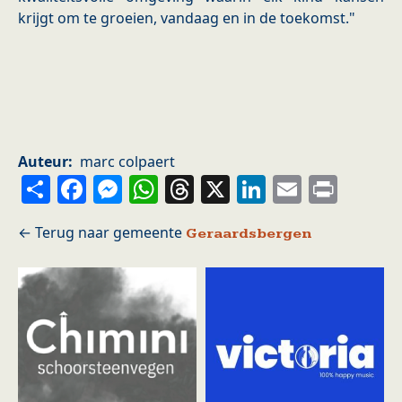
krijgt om te groeien, vandaag en in de toekomst."
Auteur
marc colpaert
Share
Facebook
Messenger
WhatsApp
Threads
X
LinkedIn
Email
Prin
Geraardsbergen