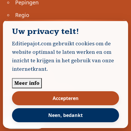
Pepingen
Regio
Roosdaal
Uw privacy telt!
Sint-Genesius-Rode
Editiepajot.com gebruikt cookies om de
website optimaal te laten werken en om
Sint-Pieters-Leeuw
inzicht te krijgen in het gebruik van onze
Ternat
internetkrant.
Ondernemen
Meer info
Geen advertenties gevonden.
Accepteren
Uw advertentie hier? Contacteer ons!
Neen, bedankt
Word Partner!