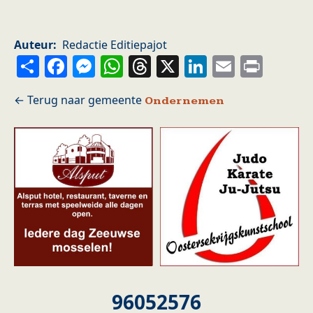
Auteur
Redactie Editiepajot
Share
Facebook
Messenger
WhatsApp
Threads
X
LinkedIn
Email
Prin
Ondernemen
96052576