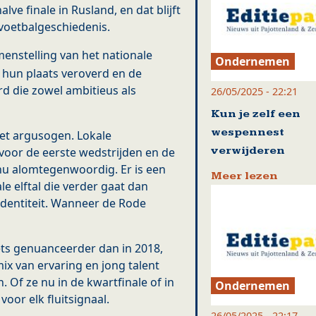
lve finale in Rusland, en dat blijft
 voetbalgeschiedenis.
amenstelling van het nationale
Ondernemen
 hun plaats veroverd en de
d die zowel ambitieus als
26/05/2025 - 22:21
Kun je zelf een
wespennest
met argusogen. Lokale
verwijderen
voor de eerste wedstrijden en de
 nu alomtegenwoordig. Er is een
Meer lezen
e elftal die verder gaat dan
identiteit. Wanneer de Rode
ets genuanceerder dan in 2018,
ix van ervaring en jong talent
. Of ze nu in de kwartfinale of in
Ondernemen
 voor elk fluitsignaal.
26/05/2025 - 22:17