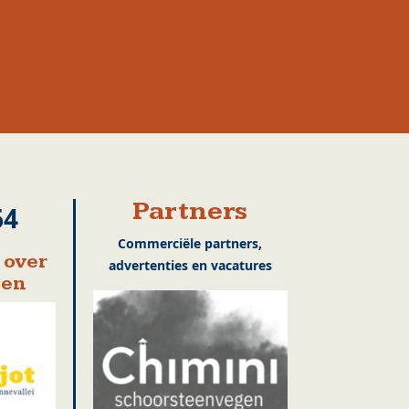
Partners
64
Commerciële partners,
 over
advertenties en vacatures
en