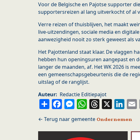
Voor de Belgische en Pajotse supporter die
supportersreizen al lang uitverkocht of al
Verre reizen of thuisblijven, het maakt wein
live-uitzendingen, sociale media en digitale
aanwezigheid nooit zo sterk geweest als v
Het Pajottenland staat klaar. De vlaggen ha
hebben hun openingsuren aangepast en de 
langer de maanden, af. Het WK 2026 is mee
een gemeenschapsgebeurtenis die de regi
uitslag of de ranglijst.
Auteur
Redactie Editiepajot
Share
Facebook
Messenger
WhatsApp
Thread
X
Li
Ondernemen