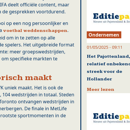
IFA deelt officiële content, maar
en de gesprekken voortdurend.
ooi op een nog persoonlijker en
ia
.
voetbal weddenschappen
Ondernemen
id om in te zetten op alle
e spelers. Het uitgebreide format
01/05/2025 - 09:11
imte: meer groepswedstrijden,
Het Pajottenland
 om specifieke markten te
relatief onbeken
streek voor de
orisch maakt
Hollander
 WK uniek maakt. Het is ook de
Meer lezen
, 104 wedstrijden in totaal. Steden
 Toronto ontvangen wedstrijden in
erbergen. De finale in MetLife
 grootste sportmomenten in de