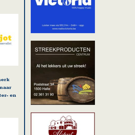
merk
snaar
ter- en