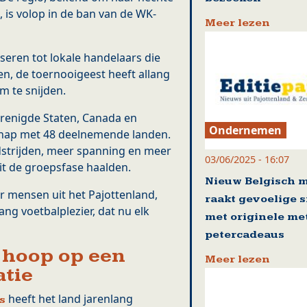
 is volop in de ban van de WK-
Meer lezen
seren tot lokale handelaars die
n, de toernooigeest heeft allang
m te snijden.
renigde Staten, Canada en
Ondernemen
chap met 48 deelnemende landen.
strijden, meer spanning en meer
03/06/2025 - 16:07
it de groepsfase haalden.
Nieuw Belgisch 
r mensen uit het Pajottenland,
raakt gevoelige 
ng voetbalplezier, dat nu elk
met originele me
petercadeaus
 hoop op een
Meer lezen
tie
heeft het land jarenlang
s