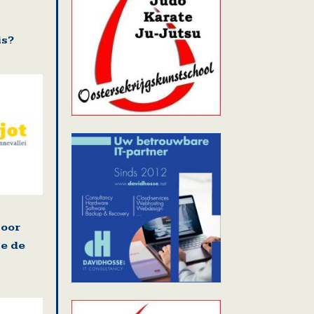
is?
oor
je de
n