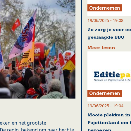
Ondernemen
19/06/2025 - 19:08
Zo zorg je voor e
geslaagde BBQ
Meer lezen
Ondernemen
19/06/2025 - 19:04
Mooie plekken in
eken en het grootste
Pajottenland om 
 De regio, bekend om haar hechte
bezoeken