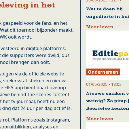
leving in het
Wat te doen bij
ongedierte in hu
k gespeeld voor de fans, en het
Meer lezen
Wat dit toernooi bijzonder maakt,
 WK ooit wordt.
esteerd in digitale platforms,
t die supporters wereldwijd, dus
ernooi brengen dan ooit.
Ondernemen
olgen via de officiële website
, spelersstatistieken en nieuws
01/05/2025 - 18:03
le FIFA-app biedt daarbovenop
Nieuwe smaken v
sieve behind-the-scenes content.
weinig? Zo pimp 
 het tv-journaal, heeft nu een
kking dat 24 uur per dag actief is.
Beerselse keuke
Meer lezen
 rol. Platforms zoals Instagram,
vooruitblikken, analyses en