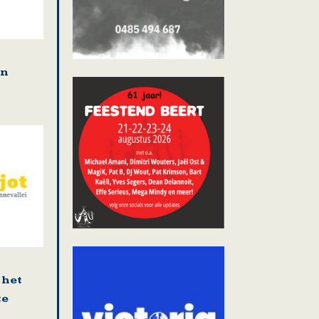
en
 het
te