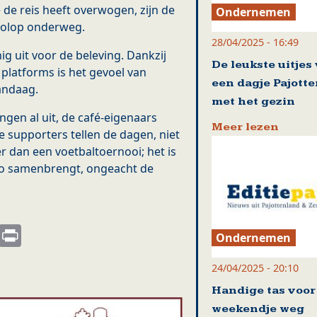
 de reis heeft overwogen, zijn de
Ondernemen
 volop onderweg.
28/04/2025 - 16:49
ig uit voor de beleving. Dankzij
De leukste uitjes
 platforms is het gevoel van
een dagje Pajott
andaag.
met het gezin
ngen al uit, de café-eigenaars
Meer lezen
supporters tellen de dagen, niet
r dan een voetbaltoernooi; het is
o samenbrengt, ongeacht de
s
nkedIn
Email
Print
Ondernemen
24/04/2025 - 20:10
Handige tas voor
weekendje weg