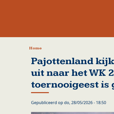
Kruimelpad
Home
Pajottenland kij
uit naar het WK 
toernooigeest is
Gepubliceerd op
do, 28/05/2026 - 18:50