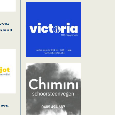
 voor
enland
 een