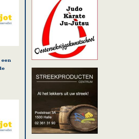
, een
de