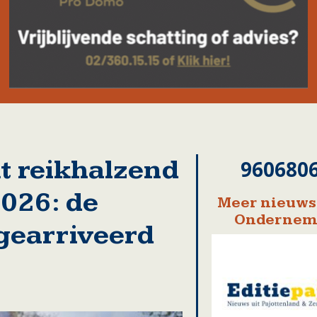
kt reikhalzend
960680
2026: de
Meer nieuws
Ondernem
 gearriveerd