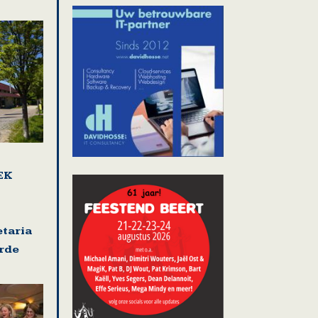
EK
etaria
rde