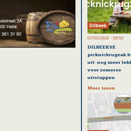
Dilbeek
07/05/2026 - 09:55
DILBEEKSE
picknickrugzak b
uit: nog meer lek
voor zomerse
uitstappen
Meer lezen