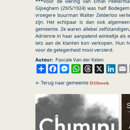
***Voor de viering van Emiel Peeterma
Gijseghem (29/5/1924) was half Bodegem
vroegere buurman Walter Zelderloo verli
zijn. Het echtpaar is dan ook algemee
gemeente. Ze waren allebei zelfstandigen, 
Adrienne in haar aanpalend winkeltje als 
iets aan de klanten kon verkopen. Hun hu
voor de gelegenheid mooi versierd.
Auteur
Pascale Van der Kelen
Share
Facebook
Messenger
WhatsApp
Thread
X
Li
Dilbeek