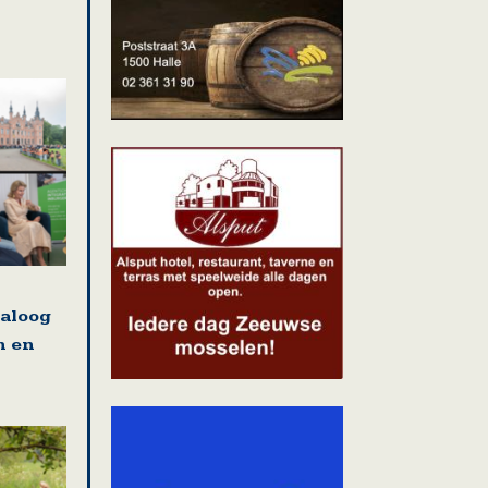
ialoog
n en