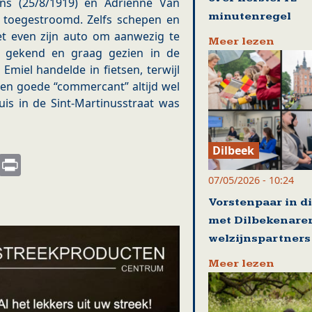
ns (25/8/1919) en Adrienne Van
minutenregel
 toegestroomd. Zelfs schepen en
et even zijn auto om aanwezig te
Meer lezen
n gekend en graag gezien in de
Emiel handelde in fietsen, terwijl
een goede “commercant” altijd wel
is in de Sint-Martinusstraat was
Dilbeek
s
nkedIn
Email
Print
07/05/2026 - 10:24
Vorstenpaar in d
met Dilbekenare
welzijnspartners
Meer lezen