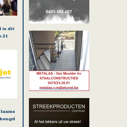
 is dit
e 21
Vlaams
rheugd