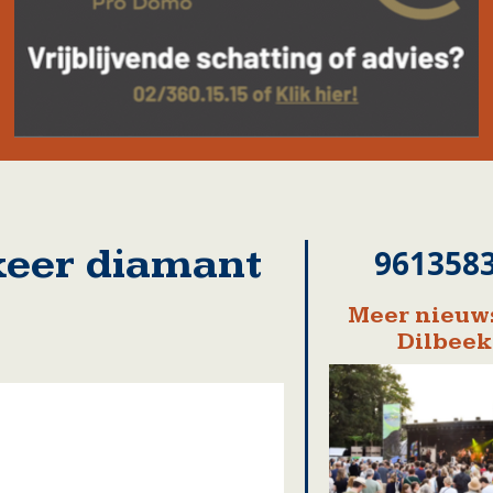
keer diamant
961358
Meer nieuws
Dilbeek