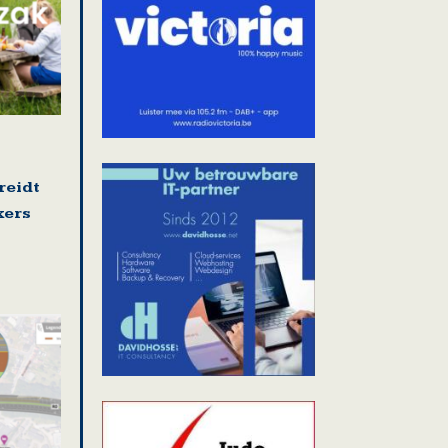
reidt
kers