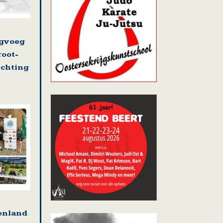
ugvoeg
root-
ichting
tenland