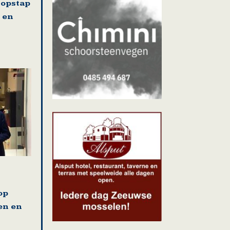
 opstap
 en
op
en en