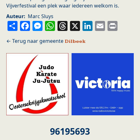
Vijverfestival een plek waar iedereen welkom is.
Auteur
Marc Sluys
Share
Facebook
Messenger
WhatsApp
Threads
X
LinkedIn
Email
Prin
Dilbeek
96195693