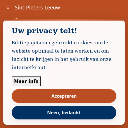
Sint-Pieters-Leeuw
Ternat
Uw privacy telt!
Ondernemen
Editiepajot.com gebruikt cookies om de
Geen advertenties gevonden.
website optimaal te laten werken en om
inzicht te krijgen in het gebruik van onze
Uw advertentie hier? Contacteer ons!
internetkrant.
Word Partner!
Meer info
Accepteren
© 2026
Editiepajot.com
|
Algemene voorwaarden
|
Disclaimer
|
Privacybeleid
|
Cookiebeleid
|
Neen, bedankt
Gerealiseerd door
DavidHosse.net