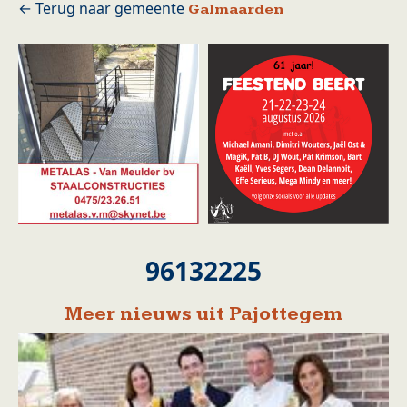
Galmaarden
96132225
Meer nieuws uit Pajottegem