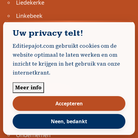
Liedekerke
Linkebeek
Ninove
Uw privacy telt!
Pajottegem
Editiepajot.com gebruikt cookies om de
website optimaal te laten werken en om
Pepingen
inzicht te krijgen in het gebruik van onze
Regio
internetkrant.
Roosdaal
Meer info
Sint-Genesius-Rode
Accepteren
Sint-Pieters-Leeuw
Ternat
Neen, bedankt
Ondernemen