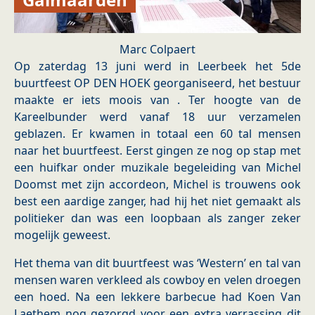
Marc Colpaert
Op zaterdag 13 juni werd in Leerbeek het 5de
buurtfeest OP DEN HOEK georganiseerd, het bestuur
maakte er iets moois van . Ter hoogte van de
Kareelbunder werd vanaf 18 uur verzamelen
geblazen. Er kwamen in totaal een 60 tal mensen
naar het buurtfeest. Eerst gingen ze nog op stap met
een huifkar onder muzikale begeleiding van Michel
Doomst met zijn accordeon, Michel is trouwens ook
best een aardige zanger, had hij het niet gemaakt als
politieker dan was een loopbaan als zanger zeker
mogelijk geweest.
Het thema van dit buurtfeest was ‘Western’ en tal van
mensen waren verkleed als cowboy en velen droegen
een hoed. Na een lekkere barbecue had Koen Van
Laethem nog gezorgd voor een extra verrassing dit