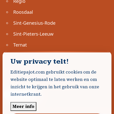
Regio
Roosdaal
Sint-Genesius-Rode
Sint-Pieters-Leeuw
Ternat
Ondernemen
Uw privacy telt!
Geen advertenties gevonden.
Editiepajot.com gebruikt cookies om de
website optimaal te laten werken en om
Uw advertentie hier? Contacteer ons!
inzicht te krijgen in het gebruik van onze
internetkrant.
Word Partner!
Meer info