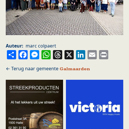
Auteur
marc colpaert
Share
Facebook
Messenger
WhatsApp
Threads
X
LinkedIn
Email
Prin
Galmaarden