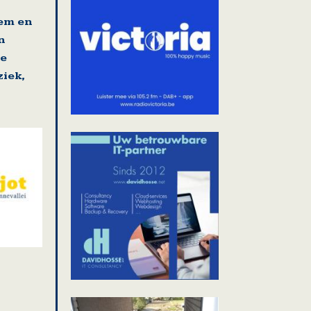
gem en
n
se
iek,