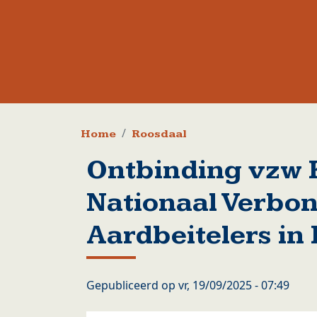
Kruimelpad
Home
Roosdaal
Ontbinding vzw 
Nationaal Verbo
Aardbeitelers in
Gepubliceerd op
vr, 19/09/2025 - 07:49