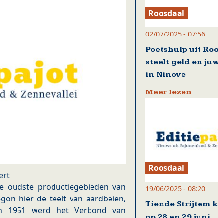
Roosdaal
02/07/2025 - 07:56
Poetshulp uit Ro
steelt geld en ju
in Ninove
Meer lezen
Roosdaal
ert
de oudste productiegebieden van
19/06/2025 - 08:20
gon hier de teelt van aardbeien,
Tiende Strijtem 
 In 1951 werd het Verbond van
op 28 en 29 juni