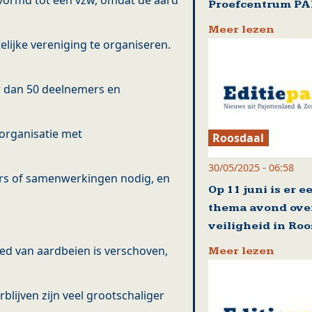
evormd tot een vzw, omdat de aard
Proefcentrum P
Meer lezen
telijke vereniging te organiseren.
 dan 50 deelnemers en
organisatie met
Roosdaal
30/05/2025 - 06:58
sors of samenwerkingen nodig, en
Op 11 juni is er e
thema avond ove
veiligheid in Ro
ed van aardbeien is verschoven,
Meer lezen
blijven zijn veel grootschaliger