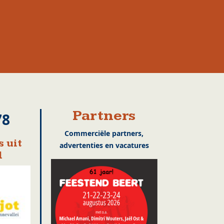
Partners
78
Commerciële partners,
 uit
advertenties en vacatures
l