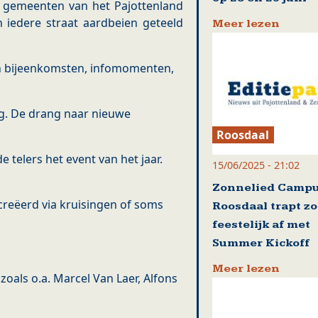
n gemeenten van het Pajottenland
n iedere straat aardbeien geteeld
Meer lezen
en bijeenkomsten, infomomenten,
g. De drang naar nieuwe
Roosdaal
 telers het event van het jaar.
15/06/2025 - 21:02
Zonnelied Camp
creëerd via kruisingen of soms
Roosdaal trapt z
feestelijk af met
Summer Kickoff
Meer lezen
oals o.a. Marcel Van Laer, Alfons