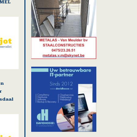
AMEL
en
r
osdaal