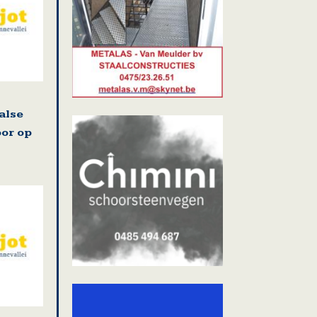
alse
oor op