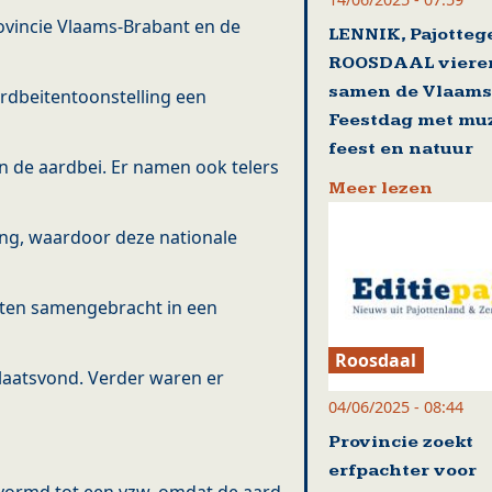
vincie Vlaams-Brabant en de
LENNIK, Pajotte
ROOSDAAL viere
samen de Vlaam
rdbeitentoonstelling een
Feestdag met muz
feest en natuur
n de aardbei. Er namen ook telers
Meer lezen
ing, waardoor deze nationale
iten samengebracht in een
Roosdaal
plaatsvond. Verder waren er
04/06/2025 - 08:44
Provincie zoekt
erfpachter voor