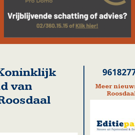
Koninklijk
961827
nd van
Meer nieuws
Roosdaa
 Roosdaal