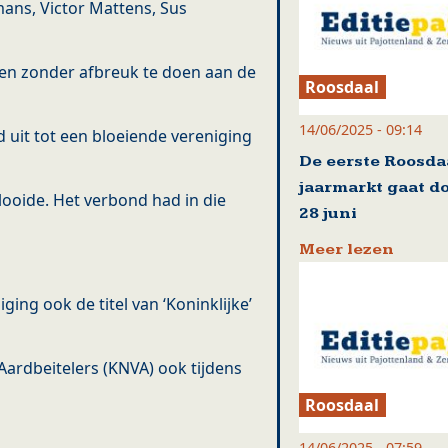
mans, Victor Mattens, Sus
n zonder afbreuk te doen aan de
Roosdaal
14/06/2025 - 09:14
 uit tot een bloeiende vereniging
De eerste Roosda
jaarmarkt gaat d
looide. Het verbond had in die
28 juni
Meer lezen
ging ook de titel van ‘Koninklijke’
Aardbeitelers (KNVA) ook tijdens
Roosdaal
14/06/2025 - 07:59