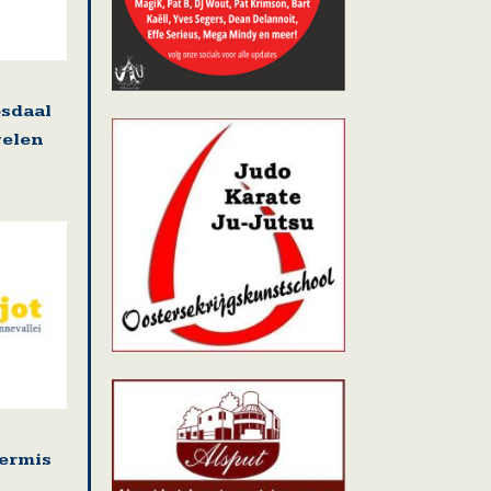
osdaal
welen
kermis