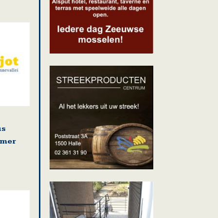
us
omer