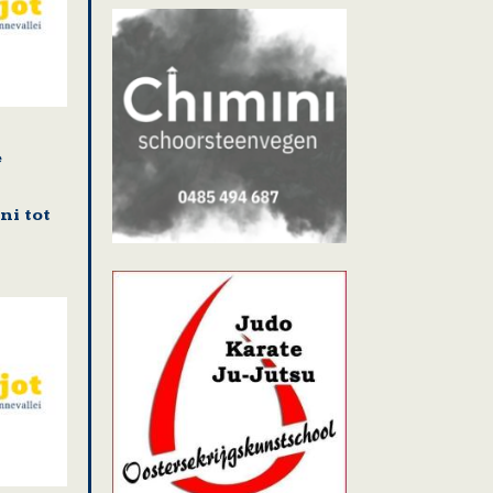
e
n
ni tot