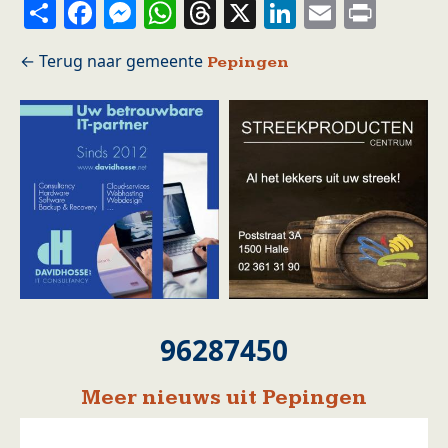
Share
Facebook
Messenger
WhatsApp
Threads
X
LinkedIn
Email
Prin
Pepingen
96287450
Meer nieuws uit Pepingen