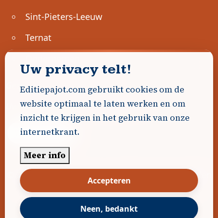
Sint-Pieters-Leeuw
Ternat
Ondernemen
Uw privacy telt!
Geen advertenties gevonden.
Editiepajot.com gebruikt cookies om de
website optimaal te laten werken en om
Uw advertentie hier? Contacteer ons!
inzicht te krijgen in het gebruik van onze
internetkrant.
Word Partner!
Meer info
© 2026
Editiepajot.com
|
Algemene voorwaarden
Accepteren
|
Disclaimer
|
Privacybeleid
|
Cookiebeleid
|
Gerealiseerd door
DavidHosse.net
Neen, bedankt