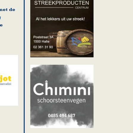
met de
g
e