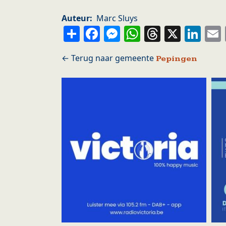
Auteur
Marc Sluys
Share
Facebook
Messenger
WhatsApp
Thread
X
Li
Pepingen