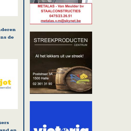
nderen
ens de
kers
land en