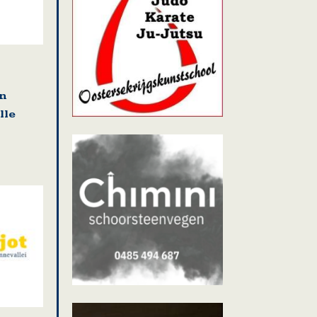
en
lle