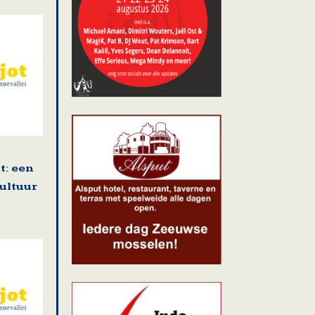
: een
cultuur