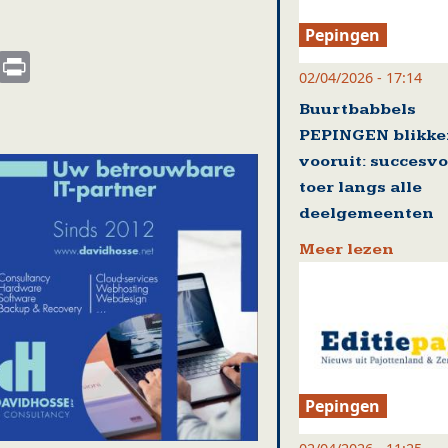
Pepingen
s
nkedIn
Email
Print
02/04/2026 - 17:14
Buurtbabbels
PEPINGEN blikk
vooruit: succesvo
toer langs alle
deelgemeenten
Meer lezen
Pepingen