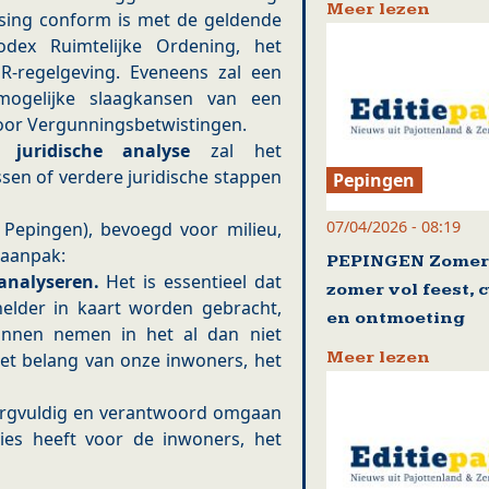
Meer lezen
ssing conform is met de geldende
dex Ruimtelijke Ordening, het
-regelgeving. Eveneens zal een
ogelijke slaagkansen van een
voor Vergunningsbetwistingen.
e juridische analyse
zal het
ssen of verdere juridische stappen
Pepingen
07/04/2026 - 08:19
Pepingen), bevoegd voor milieu,
 aanpak:
PEPINGEN Zomert
analyseren.
Het is essentieel dat
zomer vol feest, 
 helder in kaart worden gebracht,
en ontmoeting
unnen nemen in het al dan niet
Meer lezen
het belang van onze inwoners, het
zorgvuldig en verantwoord omgaan
ties heeft voor de inwoners, het