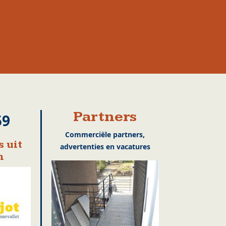
Partners
59
Commerciële partners,
 uit
advertenties en vacatures
n