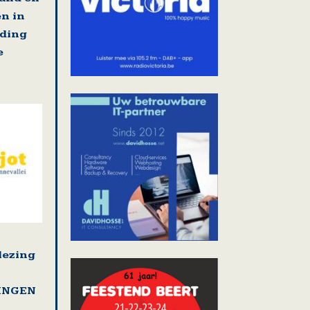
en in
jding
e
lezing
LINGEN