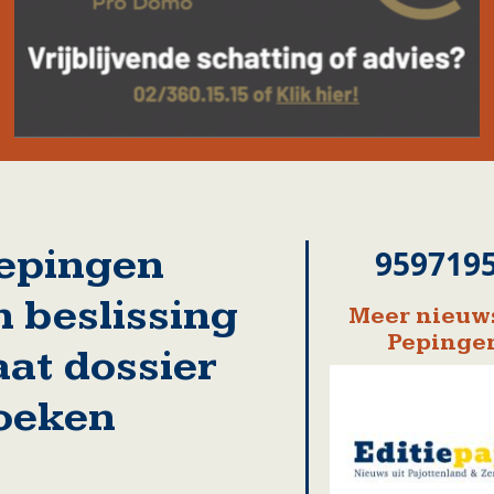
Pepingen
959719
 beslissing
Meer nieuws
Pepinge
aat dossier
zoeken