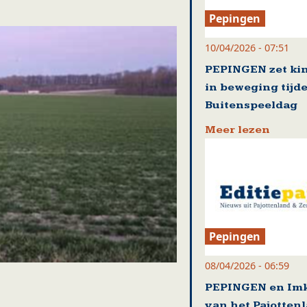
Pepingen
10/04/2026 - 07:51
PEPINGEN zet ki
in beweging tijd
Buitenspeeldag
Meer lezen
Pepingen
08/04/2026 - 06:59
PEPINGEN en Im
van het Pajotten