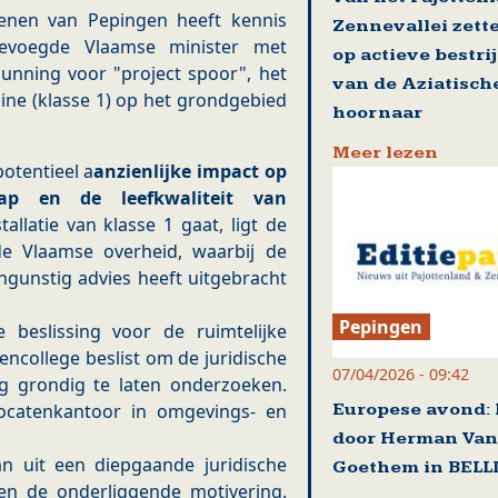
enen van Pepingen heeft kennis
Zennevallei zett
evoegde Vlaamse minister met
op actieve bestri
gunning voor "project spoor", het
van de Aziatisch
ine (klasse 1) op het grondgebied
hoornaar
Meer lezen
otentieel a
anzienlijke impact op
hap en de leefkwaliteit van
allatie van klasse 1 gaat, ligt de
de Vlaamse overheid, waarbij de
gunstig advies heeft uitgebracht
Pepingen
 beslissing voor de ruimtelijke
ncollege beslist om de juridische
07/04/2026 - 09:42
ng grondig te laten onderzoeken.
Europese avond: 
vocatenkantoor in omgevings- en
door Herman Van
n uit een diepgaande juridische
Goethem in BEL
en de onderliggende motivering.