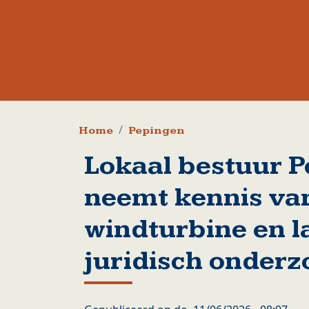
Kruimelpad
Home
Pepingen
Lokaal bestuur 
neemt kennis van
windturbine en l
juridisch onder