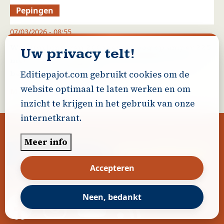
Pepingen
07/03/2026 - 08:55
Windturbine van 200 meter hoog op amper 225
Uw privacy telt!
meter van woningen: LVB PEPINGEN steunt
Editiepajot.com gebruikt cookies om de
bezorgdheid bewoners
website optimaal te laten werken en om
Meer lezen
inzicht te krijgen in het gebruik van onze
internetkrant.
Meer info
Accepteren
Neen, bedankt