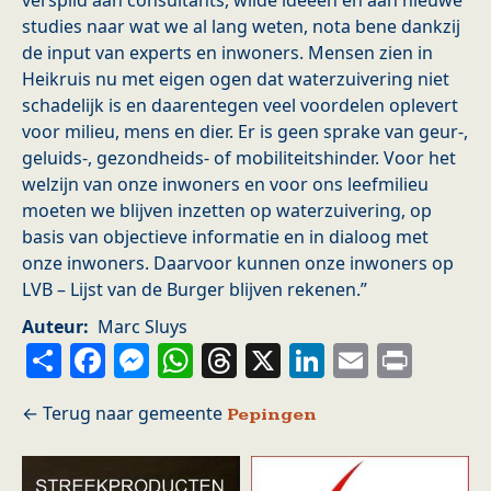
verspild aan consultants, wilde ideeën en aan nieuwe
studies naar wat we al lang weten, nota bene dankzij
de input van experts en inwoners. Mensen zien in
Heikruis nu met eigen ogen dat waterzuivering niet
schadelijk is en daarentegen veel voordelen oplevert
voor milieu, mens en dier. Er is geen sprake van geur-,
geluids-, gezondheids- of mobiliteitshinder. Voor het
welzijn van onze inwoners en voor ons leefmilieu
moeten we blijven inzetten op waterzuivering, op
basis van objectieve informatie en in dialoog met
onze inwoners. Daarvoor kunnen onze inwoners op
LVB – Lijst van de Burger blijven rekenen.”
Auteur
Marc Sluys
Share
Facebook
Messenger
WhatsApp
Threads
X
LinkedIn
Email
Prin
Pepingen