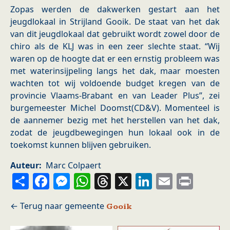
Zopas werden de dakwerken gestart aan het
jeugdlokaal in Strijland Gooik. De staat van het dak
van dit jeugdlokaal dat gebruikt wordt zowel door de
chiro als de KLJ was in een zeer slechte staat. “Wij
waren op de hoogte dat er een ernstig probleem was
met waterinsijpeling langs het dak, maar moesten
wachten tot wij voldoende budget kregen van de
provincie Vlaams-Brabant en van Leader Plus”, zei
burgemeester Michel Doomst(CD&V). Momenteel is
de aannemer bezig met het herstellen van het dak,
zodat de jeugdbewegingen hun lokaal ook in de
toekomst kunnen blijven gebruiken.
Auteur
Marc Colpaert
Share
Facebook
Messenger
WhatsApp
Threads
X
LinkedIn
Email
Prin
Gooik