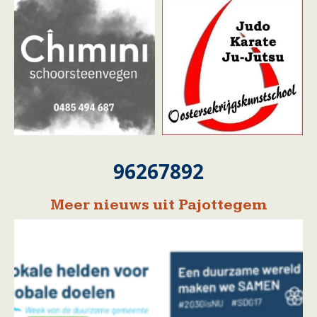
96267892
Meer nieuws uit Pajottegem