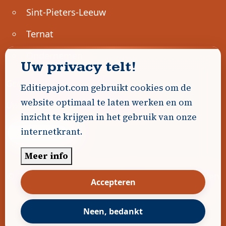
Sint-Pieters-Leeuw
Ternat
Ondernemen
Uw privacy telt!
Geen advertenties gevonden.
Editiepajot.com gebruikt cookies om de
website optimaal te laten werken en om
Uw advertentie hier? Contacteer ons!
inzicht te krijgen in het gebruik van onze
internetkrant.
Word Partner!
Meer info
© 2026
Editiepajot.com
|
Algemene voorwaarden
Accepteren
|
Disclaimer
|
Privacybeleid
|
Cookiebeleid
|
Gerealiseerd door
DavidHosse.net
Neen, bedankt