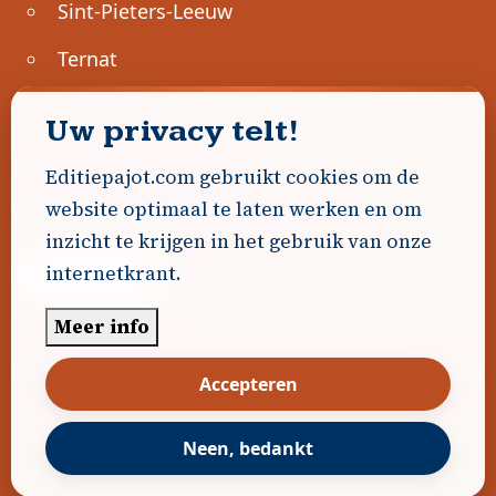
Sint-Pieters-Leeuw
Ternat
Ondernemen
Uw privacy telt!
Geen advertenties gevonden.
Editiepajot.com gebruikt cookies om de
website optimaal te laten werken en om
Uw advertentie hier? Contacteer ons!
inzicht te krijgen in het gebruik van onze
internetkrant.
Word Partner!
Meer info
© 2026
Editiepajot.com
|
Algemene voorwaarden
Accepteren
|
Disclaimer
|
Privacybeleid
|
Cookiebeleid
|
Gerealiseerd door
DavidHosse.net
Neen, bedankt