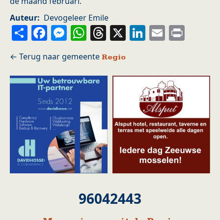
de maand februari.
Auteur
Devogeleer Emile
Share
Facebook
Messenger
WhatsApp
Threads
X
LinkedIn
Email
Prin
Regio
96042443