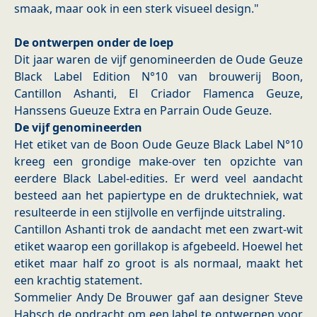
smaak, maar ook in een sterk visueel design."
De ontwerpen onder de loep
​Dit jaar waren de vijf genomineerden de Oude Geuze
Black Label Edition N°10 van brouwerij Boon,
Cantillon Ashanti, El Criador Flamenca Geuze,
Hanssens Gueuze Extra en Parrain Oude Geuze.
De vijf genomineerden
Het etiket van de Boon Oude Geuze Black Label N°10
kreeg een grondige make-over ten opzichte van
eerdere Black Label-edities. Er werd veel aandacht
besteed aan het papiertype en de druktechniek, wat
resulteerde in een stijlvolle en verfijnde uitstraling.
Cantillon Ashanti trok de aandacht met een zwart-wit
etiket waarop een gorillakop is afgebeeld. Hoewel het
etiket maar half zo groot is als normaal, maakt het
een krachtig statement.
Sommelier Andy De Brouwer gaf aan designer Steve
Habsch de opdracht om een label te ontwerpen voor