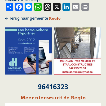
Share
Facebook
Messenger
WhatsApp
Threads
X
LinkedIn
Email
Prin
Regio
96416323
Meer nieuws uit de Regio