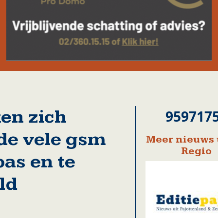
en zich
959717
de vele gsm
Meer nieuws 
Regio
pas en te
ld