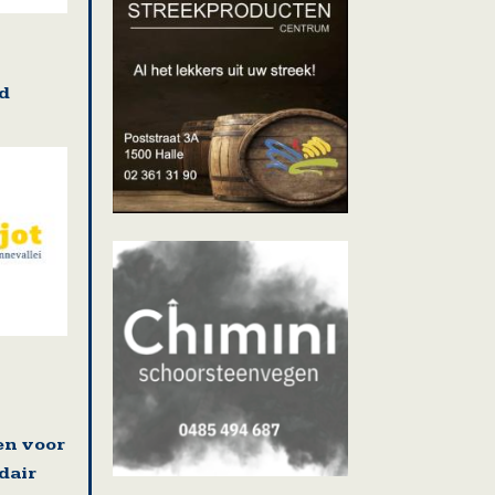
d
en voor
dair