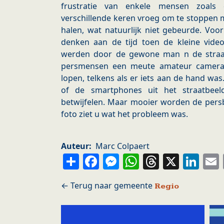
frustratie van enkele mensen zoal
verschillende keren vroeg om te stoppen m
halen, wat natuurlijk niet gebeurde. Vo
denken aan de tijd toen de kleine vide
werden door de gewone man n de straat
persmensen een meute amateur camera
lopen, telkens als er iets aan de hand was.
of de smartphones uit het straatbeel
betwijfelen. Maar mooier worden de persb
foto ziet u wat het probleem was.
Auteur
Marc Colpaert
Share
Facebook
Messenger
WhatsApp
Thread
X
Li
Regio