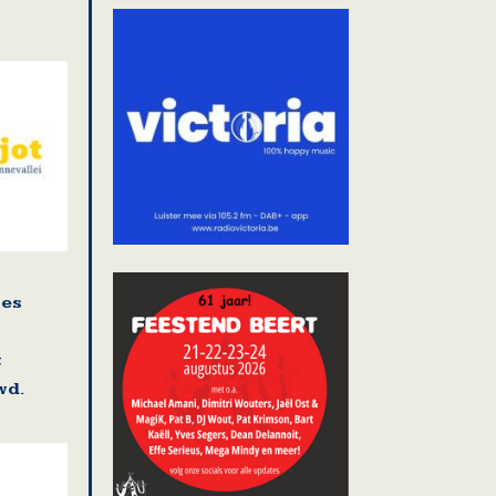
ies
t
wd.