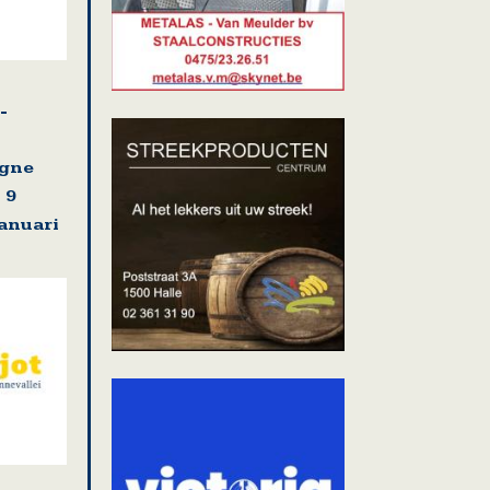
-
agne
 9
januari