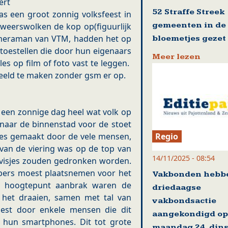
ert
52 Straffe Streek
s een groot zonnig volksfeest in
gemeenten in de
weerswolken de kop op(figuurlijk
rmeraman van VTM, hadden het op
bloemetjes gezet
oestellen die door hun eigenaars
Meer lezen
es op film of foto vast te leggen.
beeld te maken zonder gsm er op.
 een zonnige dag heel wat volk op
naar de binnenstad voor de stoet
Regio
jes gemaakt door de vele mensen,
van de viering was op de top van
14/11/2025 - 08:54
 visjes zouden gedronken worden.
 pers moest plaatsnemen voor het
Vakbonden hebb
t hoogtepunt aanbrak waren de
driedaagse
het draaien, samen met tal van
vakbondsactie
pest door enkele mensen die dit
aangekondigd op
 hun smartphones. Dit tot grote
maandag 24, din