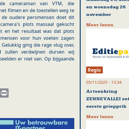
s de cameraman van VTM, die
en woensdag 26
et filmen en de toestellen weg te
november
or de oudere persmensen doet dit
ocamera's plots massaal gekocht
Meer lezen
 en het resultaat was dat plots
mensen voor hun voeten zagen
 Gelukkig ging die rage vlug over,
d zullen verdwijnen durven wij
eelden er niet van. Op bijgaande
Regio
05/11/2025 - 13:34
s
nkedIn
Email
Print
Artsenkring
ZENNEVALLEI zet
eerste griepprik
Meer lezen