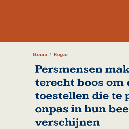
Kruimelpad
Home
Regio
Persmensen mak
terecht boos om 
toestellen die te 
onpas in hun bee
verschijnen