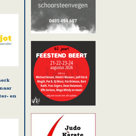
merk
snaar
ter- en