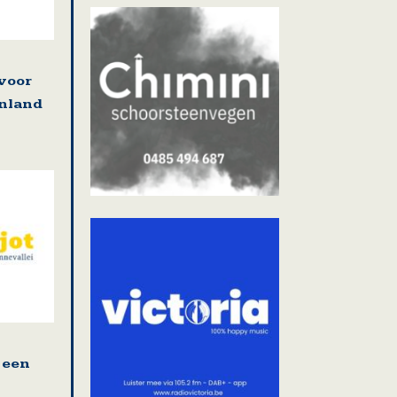
 voor
enland
 een