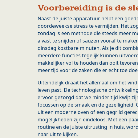
Voorbereiding is de sl
Naast de juiste apparatuur helpt een goe
doordeweekse stress te vermijden. Het z
zondag is een methode die steeds meer m
alvast te snijden of sauzen vooraf te make
dinsdag kostbare minuten. Als je dit comb
meerdere functies tegelijk kunnen uitvoeren
makkelijker vol te houden dan ooit tevoren.
meer tijd voor de zaken die er echt toe doe
Uiteindelijk draait het allemaal om het vin
leven past. De technologische ontwikkelin
ervoor gezorgd dat we minder tijd kwijt z
focussen op de smaak en de gezelligheid. O
uit een moderne oven of een gegrild gerecht
mogelijkheden zijn eindeloos. Met een paar
routine en de juiste uitrusting in huis, w
naar uit te kijken.