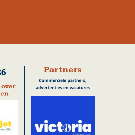
Partners
86
Commerciële partners,
 over
advertenties en vacatures
en