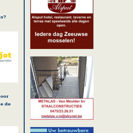
is?
oor
je de
n