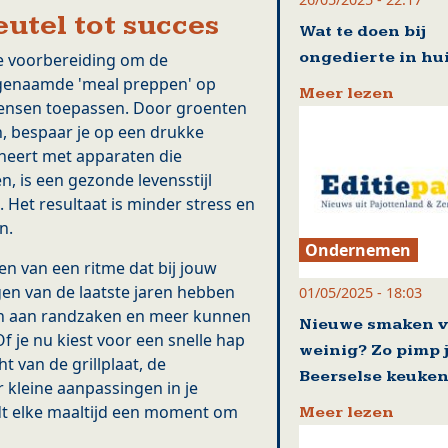
eutel tot succes
Wat te doen bij
ongedierte in hu
de voorbereiding om de
ogenaamde 'meal preppen' op
Meer lezen
ensen toepassen. Door groenten
n, bespaar je op een drukke
ineert met apparaten die
, is een gezonde levensstijl
 Het resultaat is minder stress en
n.
Ondernemen
den van een ritme dat bij jouw
gen van de laatste jaren hebben
01/05/2025 - 18:03
ijn aan randzaken en meer kunnen
Nieuwe smaken v
f je nu kiest voor een snelle hap
weinig? Zo pimp 
 van de grillplaat, de
Beerselse keuke
 kleine aanpassingen in je
ordt elke maaltijd een moment om
Meer lezen