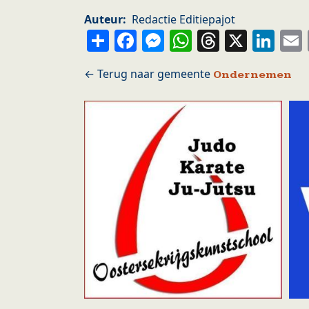
Auteur
Redactie Editiepajot
Share
Facebook
Messenger
WhatsApp
Thread
X
Li
Ondernemen