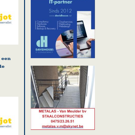
, een
de