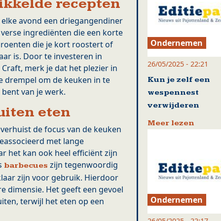
ikkelde recepten
e elke avond een driegangendiner
 verse ingrediënten die een korte
Ondernemen
oenten die je kort roostert of
ar is. Door te investeren in
26/05/2025 - 22:21
Craft, merk je dat het plezier in
e drempel om de keuken in te
Kun je zelf een
is bent van je werk.
wespennest
verwijderen
uiten eten
Meer lezen
verhuist de focus van de keuken
geassocieerd met lange
het kan ook heel efficiënt zijn
es
zijn tegenwoordig
barbecues
aar zijn voor gebruik. Hierdoor
re dimensie. Het geeft een gevoel
Ondernemen
ten, terwijl het eten op een
26/05/2025 - 22:17