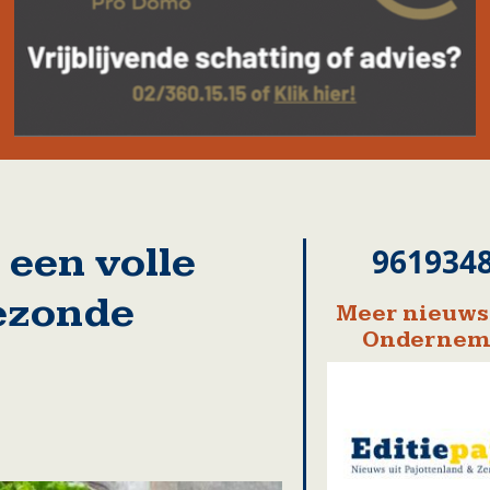
 een volle
961934
ezonde
Meer nieuws
Ondernem