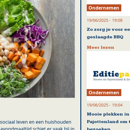
Ondernemen
19/06/2025 - 19:08
Zo zorg je voor e
geslaagde BBQ
Meer lezen
Ondernemen
19/06/2025 - 19:04
Mooie plekken in
sociaal leven en een huishouden
Pajottenland om 
vondmaaltijd schiet er vaak bij in
bezoeken