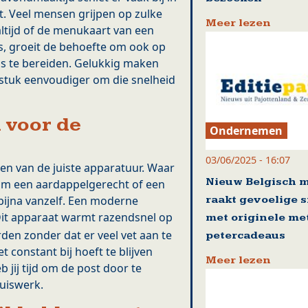
. Veel mensen grijpen op zulke
Meer lezen
tijd of de menukaart van een
is, groeit de behoefte om ook op
ms te bereiden. Gelukkig maken
stuk eenvoudiger om die snelheid
 voor de
Ondernemen
03/06/2025 - 16:07
zen van de juiste apparatuur. Waar
Nieuw Belgisch 
om een aardappelgerecht of een
raakt gevoelige 
u bijna vanzelf. Een moderne
Dit apparaat warmt razendsnel op
met originele me
den zonder dat er veel vet aan te
petercadeaus
t constant bij hoeft te blijven
Meer lezen
b jij tijd om de post door te
uiswerk.