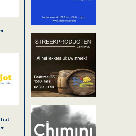
en
 het
te