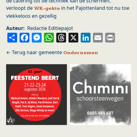
de catering tot de techniek van de schermen,
verloopt de
in het Pajottenland tot nu toe
WK-gekte
vlekkeloos en gezellig
Auteur
Redactie Editiepajot
Share
Facebook
Messenger
WhatsApp
Threads
X
LinkedIn
Email
Prin
Ondernemen