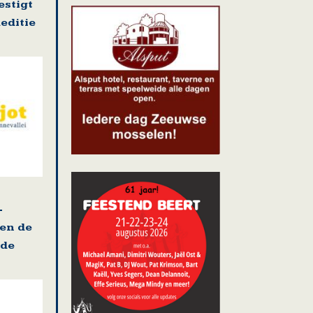
stigt
editie
-
 en de
ade