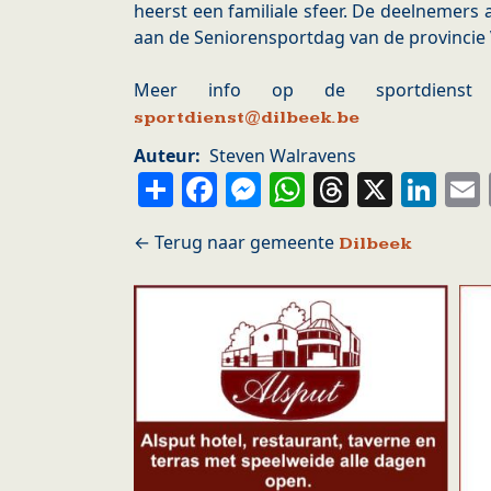
heerst een familiale sfeer. De deelnemers
aan de Seniorensportdag van de provincie
Meer info op de sportdienst 0
sportdienst@dilbeek.be
Auteur
Steven Walravens
Share
Facebook
Messenger
WhatsApp
Thread
X
Li
Dilbeek