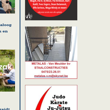
ialoog
n en
reidt