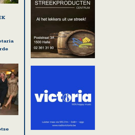
EK
etaria
rde
otse