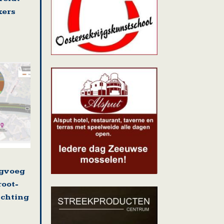
kers
ugvoeg
root-
ichting