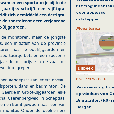
kwam er een sportuurtje bij in de
uit: nog meer lek
aarlijks schrijft een vijftigtal
voor zomerse
eldt zich gemiddeld een dertigtal
uitstappen
de sportdienst deze verjaardag
t-Bijgaarden.
Meer lezen
t de monitoren, maar de jongste
 een initiatief van de provincie
toren naar Groot-Bijgaarden en
sportuurtje betalen een spotprijs
ar. In die prijs zijn de zaal, de
ever inbegrepen.
Dilbeek
07/05/2026 - 08:16
urnen aangepast aan ieders niveau.
alsporten, dans en badminton. De
Vernieuwing br
n Gaerde in Groot-Bijgaarden, elke
op viaduct van G
hal Caerenbergveld in Schepdaal
Bijgaarden (R0) r
eelnemen komt gewoon naar één van
Bergen
de monitor. Onder de deelnemers