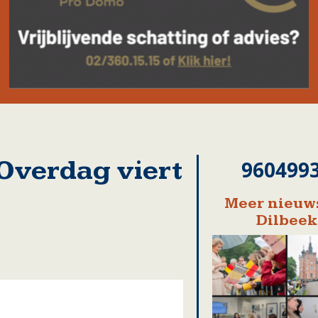
Overdag viert
960499
Meer nieuws
Dilbeek