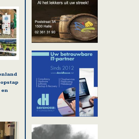
tenland
 opstap
 en