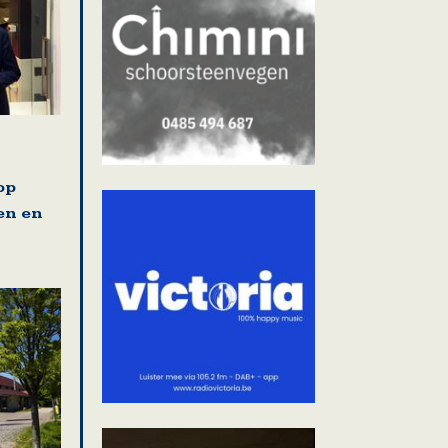
op
en en