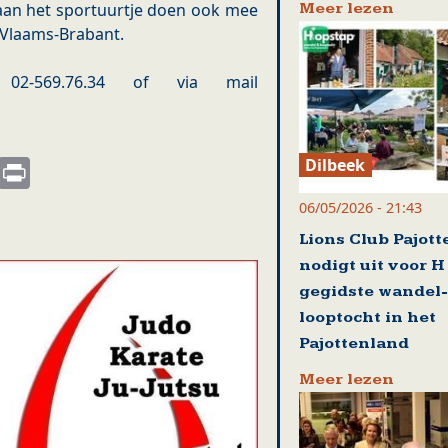
Meer lezen
 aan het sportuurtje doen ook mee
 Vlaams-Brabant.
2-569.76.34 of via mail
s
nkedIn
Email
Print
Dilbeek
06/05/2026 - 21:43
Lions Club Pajot
nodigt uit voor H
gegidste wandel-
looptocht in het
Pajottenland
Meer lezen