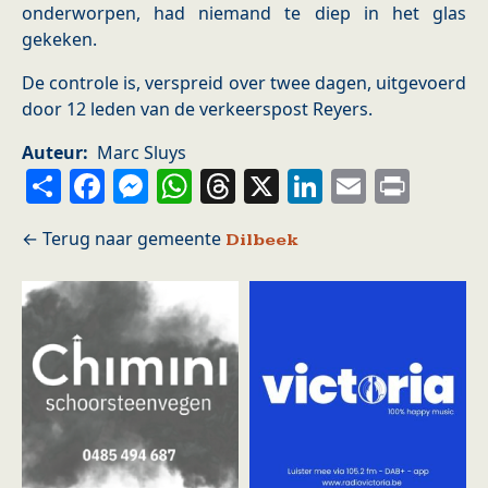
onderworpen, had niemand te diep in het glas
gekeken.
De controle is, verspreid over twee dagen, uitgevoerd
door 12 leden van de verkeerspost Reyers.
Auteur
Marc Sluys
Share
Facebook
Messenger
WhatsApp
Threads
X
LinkedIn
Email
Prin
Dilbeek