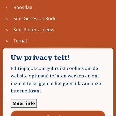
Roosdaal
Sint-Genesius-Rode
Sint-Pieters-Leeuw
Ternat
Ondernemen
Uw privacy telt!
Geen advertenties gevonden.
Editiepajot.com gebruikt cookies om de
website optimaal te laten werken en om
Uw advertentie hier? Contacteer ons!
inzicht te krijgen in het gebruik van onze
internetkrant.
Word Partner!
Meer info
© 2026
Editiepajot.com
|
Algemene voorwaarden