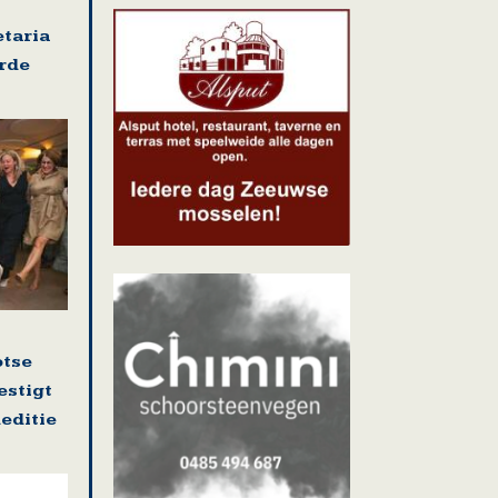
etaria
rde
otse
stigt
editie