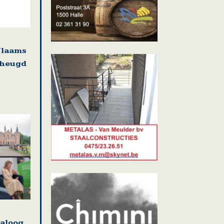
Vlaams
rheugd
ialoog