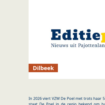
Dilbeek
In 2026 viert VZW De Poel met trots haar 5
staat De Poel in de regio bekend om ha