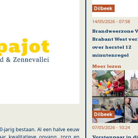
Dilbeek
14/05/2026 - 07:58
Brandweerzone 
Brabant West ve
over herstel 12
minutenregel
Meer lezen
Dilbeek
07/05/2026 - 10:24
0-jarig bestaan. Al een halve eeuw
ar kwalitatieve opvang, zorg en
Vorstenpaar in d