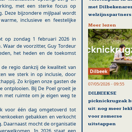
rking, met een sterke focus op
met Dilbekenare
g. Deze bijzondere mijlpaal wordt
welzijnspartners
warme, inclusieve en feestelijke
Meer lezen
apt op zondag 1 februari 2026 in
e. Waar de voorzitter, Guy Tordeur
leden, het heden en de toekomst
 de regio dankzij de kwaliteit van
Dilbeek
en we sterk in op inclusie, door
happij. Zo krijgen onze gasten de
07/05/2026 - 09:55
 ontplooien. Bij De Poel groeit je
DILBEEKSE
 en met ruimte om je eigen weg te
picknickrugzak b
uit: nog meer lek
ek voor één dag omgetoverd tot
voor zomerse
nnenkoeken gebakken en verkocht
g. Daarnaast mocht de organisatie
uitstappen
e verwelkomen. In 2026 staat een