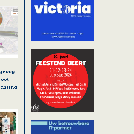
ugvoeg
root-
ichting