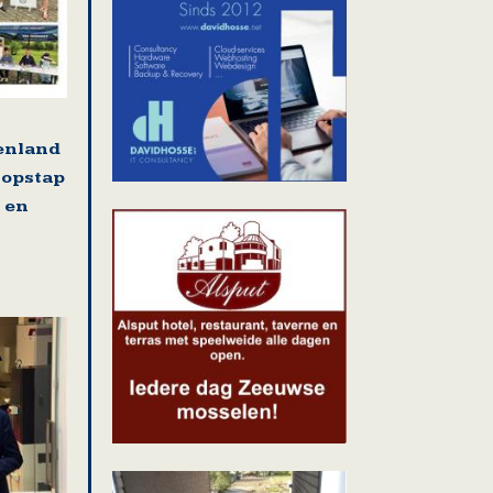
tenland
 opstap
 en