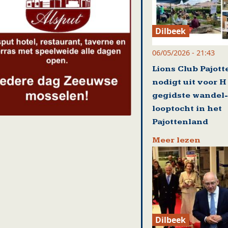
Dilbeek
06/05/2026 - 21:43
Lions Club Pajot
nodigt uit voor H
gegidste wandel-
looptocht in het
Pajottenland
Meer lezen
Dilbeek