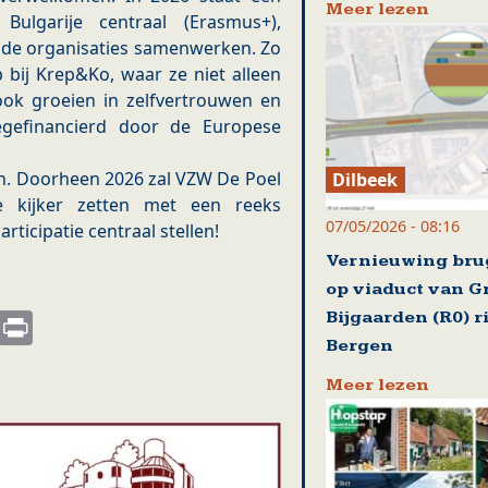
Meer lezen
 Bulgarije centraal (Erasmus+),
ide organisaties samenwerken. Zo
bij Krep&Ko, waar ze niet alleen
ok groeien in zelfvertrouwen en
degefinancierd door de Europese
n. Doorheen 2026 zal VZW De Poel
Dilbeek
de kijker zetten met een reeks
07/05/2026 - 08:16
rticipatie centraal stellen!
Vernieuwing br
op viaduct van G
s
nkedIn
Email
Print
Bijgaarden (R0) r
Bergen
Meer lezen