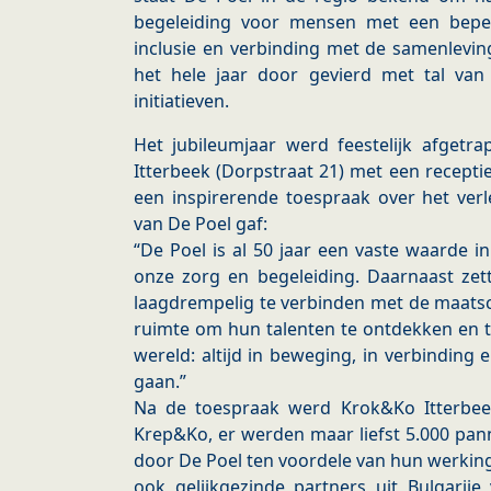
begeleiding voor mensen met een bepe
inclusie en verbinding met de samenlevin
het hele jaar door gevierd met tal van 
initiatieven.
Het jubileumjaar werd feestelijk afgetr
Itterbeek (Dorpstraat 21) met een recepti
een inspirerende toespraak over het ver
van De Poel gaf:
“De Poel is al 50 jaar een vaste waarde in
onze zorg en begeleiding. Daarnaast zett
laagdrempelig te verbinden met de maatsc
ruimte om hun talenten te ontdekken en te
wereld: altijd in beweging, in verbinding
gaan.”
Na de toespraak werd Krok&Ko Itterbe
Krep&Ko, er werden maar liefst 5.000 pa
door De Poel ten voordele van hun werkin
ook gelijkgezinde partners uit Bulgarij