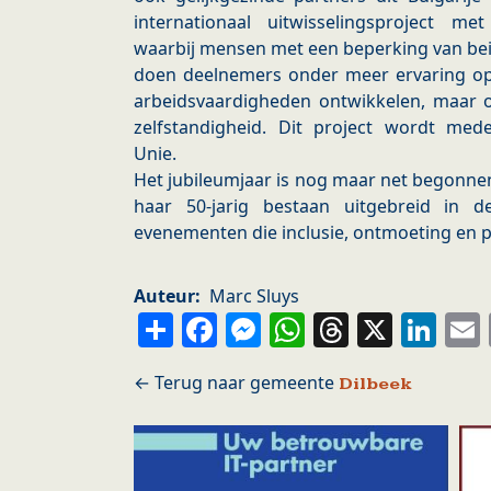
internationaal uitwisselingsproject met
waarbij mensen met een beperking van be
doen deelnemers onder meer ervaring op 
arbeidsvaardigheden ontwikkelen, maar o
zelfstandigheid. Dit project wordt me
Unie.
Het jubileumjaar is nog maar net begonne
haar 50-jarig bestaan uitgebreid in 
evenementen die inclusie, ontmoeting en pa
Auteur
Marc Sluys
Share
Facebook
Messenger
WhatsApp
Thread
X
Li
Dilbeek