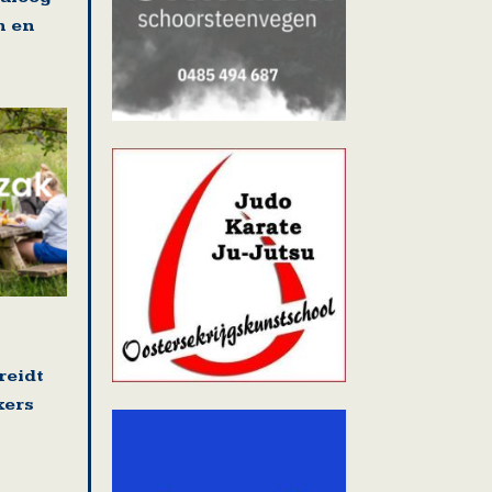
n en
reidt
kers