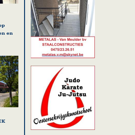
op
en en
EK