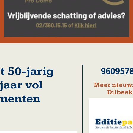
t 50-jarig
960957
jaar vol
Meer nieuws
Dilbeek
ementen