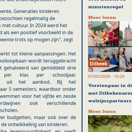
minutenregel
ente. Generaties kinderen
Meer lezen
bezochten regelmatig de
 met cultuur. In 2024 werd het
ls een positief voorbeeld in de
meente trots op mogen zijn", zegt
erkt tot kleine aanpassingen. Het
hoolloopbaan wordt teruggebracht
Dilbeek
t gehalveerd van gemiddeld drie
ng per klas per schooljaar.
07/05/2026 - 10:24
edig uit het aanbod. Bij het
Vorstenpaar in d
aar 5 semesters, waardoor onder
met Dilbekenare
wemmen voor het vijfde en zesde
welzijnspartners
erdwijnen ook verschillende
 scholen.
Meer lezen
over budgetten, maar ook over de
 de ontwikkeling van kinderen.
ke levensvaardigheid, en geeft