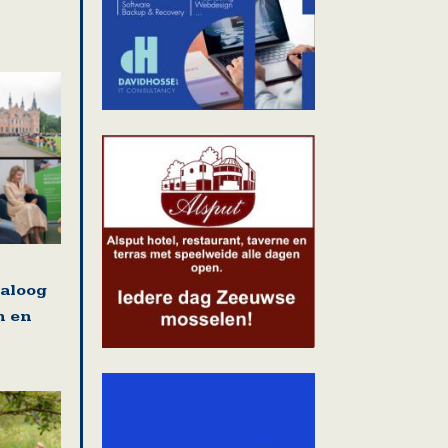
ialoog
n en