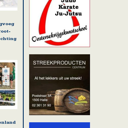
ugvoeg
root-
ichting
tenland