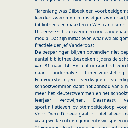
"Jarenlang was Dilbeek een voorbeeldgeme
leerden zwemmen in ons eigen zwembad, 
bibliotheek en maakten in Westrand kennis
Dilbeekse schoolzwemmen nog aangehaald a
media. Dat zijn initiatieven waar we als ge
fractieleider Jef Vanderoost.
De besparingen blijven bovendien niet bep
aantal bibliotheekbezoeken tijdens de sc
van 31 naar 14. Het cultuuraanbod word
naar anderhalve toneelvoorstelli
Filmvoorstellingen verdwijnen voll
schoolzwemmen daalt het aanbod van 8 n
meer het kleuterzwemmen en het schoolz
leerjaar verdwijnen. Daarnaast v
sportinitiatieven, bv. stempeltjesloop, voor
Voor Denk Dilbeek gaat dit niet alleen 
vraag welke rol een gemeente wil spelen in
"Zwemmen leert kinderen een belangrij