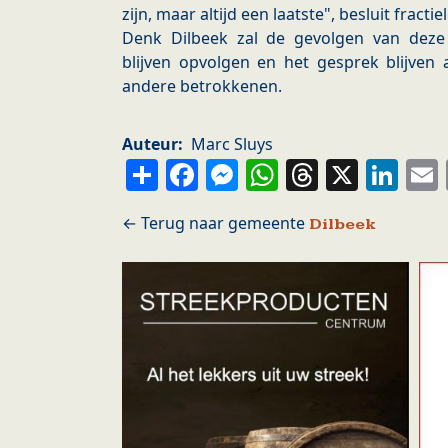
zijn, maar altijd een laatste", besluit fracti
Denk Dilbeek zal de gevolgen van dez
blijven opvolgen en het gesprek blijven
andere betrokkenen.
Auteur
Marc Sluys
Share
Facebook
Messenger
WhatsApp
Thread
X
Li
Dilbeek