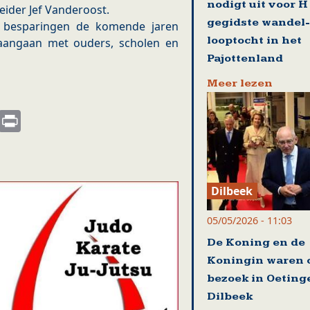
nodigt uit voor H
eleider Jef Vanderoost.
gegidste wandel-
e besparingen de komende jaren
looptocht in het
 aangaan met ouders, scholen en
Pajottenland
Meer lezen
s
nkedIn
Email
Print
Dilbeek
05/05/2026 - 11:03
De Koning en de
Koningin waren 
bezoek in Oeting
Dilbeek