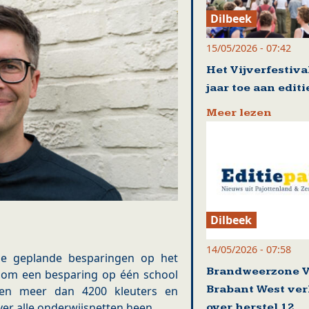
Dilbeek
15/05/2026 - 07:42
Het Vijverfestival
jaar toe aan editi
Meer lezen
Dilbeek
14/05/2026 - 07:58
de geplande besparingen op het
Brandweerzone 
t om een besparing op één school
Brabant West ve
ken meer dan 4200 kleuters en
over alle onderwijsnetten heen.
over herstel 12