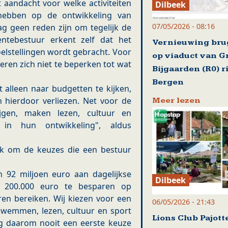
aandacht voor welke activiteiten
Dilbeek
ebben op de ontwikkeling van
07/05/2026 - 08:16
g geen reden zijn om tegelijk de
ntebestuur erkent zelf dat het
Vernieuwing br
lstellingen wordt gebracht. Voor
op viaduct van G
eren zich niet te beperken tot wat
Bijgaarden (R0) r
Bergen
 alleen naar budgetten te kijken,
hierdoor verliezen. Net voor de
Meer lezen
jgen, maken lezen, cultuur en
in hun ontwikkeling", aldus
ijk om de keuzes die een bestuur
92 miljoen euro aan dagelijkse
Dilbeek
m 200.000 euro te besparen op
eren bereiken. Wij kiezen voor een
06/05/2026 - 21:43
n zwemmen, lezen, cultuur en sport
Lions Club Pajot
g daarom nooit een eerste keuze