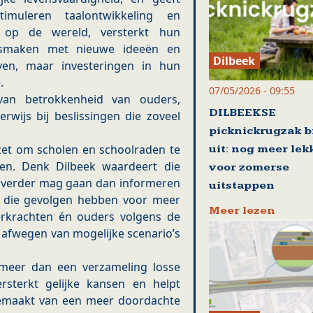
stimuleren taalontwikkeling en
ik op de wereld, versterkt hun
nismaken met nieuwe ideeën en
Dilbeek
aven, maar investeringen in hun
.
07/05/2026 - 09:55
van betrokkenheid van ouders,
DILBEEKSE
rwijs bij beslissingen die zoveel
picknickrugzak b
et om scholen en schoolraden te
uit: nog meer lek
en. Denk Dilbeek waardeert die
voor zomerse
d verder mag gaan dan informeren
uitstappen
 die gevolgen hebben voor meer
Meer lezen
erkrachten én ouders volgens de
t afwegen van mogelijke scenario’s
 meer dan een verzameling losse
ersterkt gelijke kansen en helpt
 gemaakt van een meer doordachte