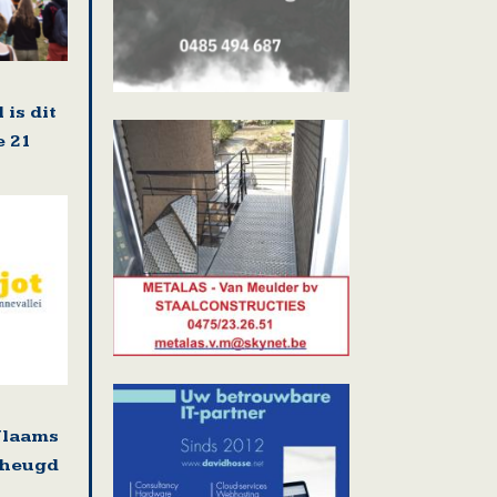
 is dit
e 21
Vlaams
rheugd