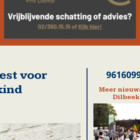
est voor
961609
kind
Meer nieuws
Dilbeek