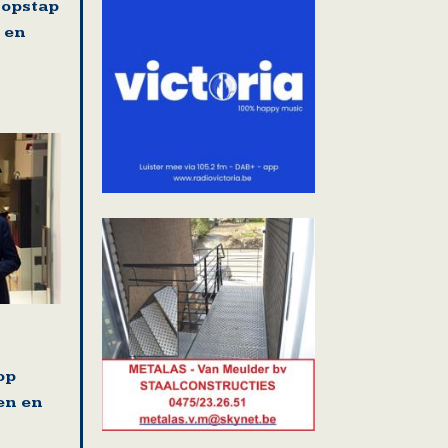
 opstap
 en
op
en en