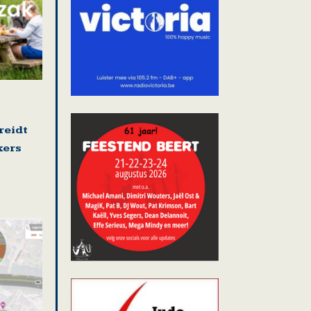
reidt
kers