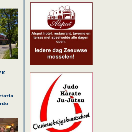
EK
etaria
rde