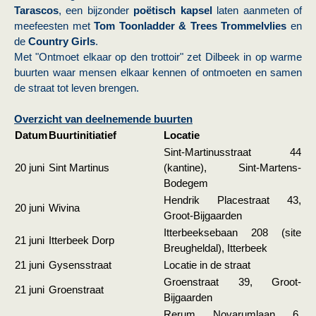
Tarascos
, een bijzonder
poëtisch kapsel
laten aanmeten of
meefeesten met
Tom Toonladder & Trees Trommelvlies
en
de
Country Girls
.
Met "Ontmoet elkaar op den trottoir" zet Dilbeek in op warme
buurten waar mensen elkaar kennen of ontmoeten en samen
de straat tot leven brengen.
Overzicht van deelnemende buurten
Datum
Buurtinitiatief
Locatie
Sint-Martinusstraat 44
20 juni
Sint Martinus
(kantine), Sint-Martens-
Bodegem
Hendrik Placestraat 43,
20 juni
Wivina
Groot-Bijgaarden
Itterbeeksebaan 208 (site
21 juni
Itterbeek Dorp
Breugheldal), Itterbeek
21 juni
Gysensstraat
Locatie in de straat
Groenstraat 39, Groot-
21 juni
Groenstraat
Bijgaarden
Rerum Novarumlaan 6,