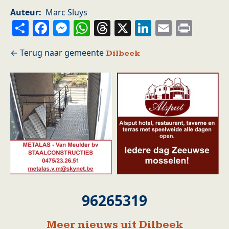
Auteur
Marc Sluys
Share
Facebook
Messenger
WhatsApp
Threads
X
LinkedIn
Email
Prin
Dilbeek
96265319
Meer nieuws uit Dilbeek