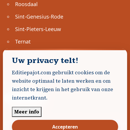
Roosdaal
Sint-Genesius-Rode
Sint-Pieters-Leeuw
Ternat
Ondernemen
Uw privacy telt!
Geen advertenties gevonden.
Editiepajot.com gebruikt cookies om de
website optimaal te laten werken en om
Uw advertentie hier? Contacteer ons!
inzicht te krijgen in het gebruik van onze
internetkrant.
Word Partner!
Meer info
© 2026
Editiepajot.com
|
Algemene voorwaarden
Accepteren