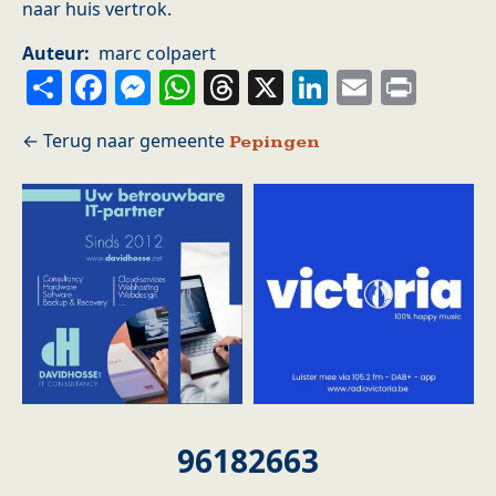
naar huis vertrok.
Auteur
marc colpaert
Share
Facebook
Messenger
WhatsApp
Threads
X
LinkedIn
Email
Prin
Pepingen
96182663