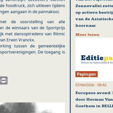
e foodtruck, zich uitleven tijdens
Zennevallei zett
gingen aangaan in de pannakooi.
op actieve bestri
van de Aziatisch
met de voorstelling van alle
hoornaar
n de winnaars van de Sportprijs
ijk met dansoptredens van Ritmic
Meer lezen
van Erwin Vranckx.
rking tussen de gemeentelijke
 sportverenigingen. De toegang is
Pepingen
s
nkedIn
Email
Print
07/04/2026 - 09:42
Europese avond: 
door Herman Van
Goethem in BEL