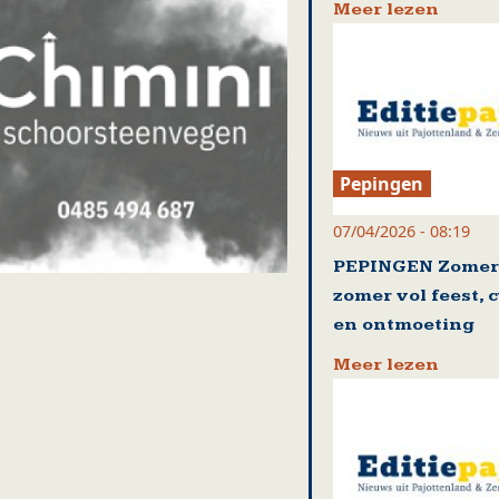
Meer lezen
Pepingen
07/04/2026 - 08:19
PEPINGEN Zomert
zomer vol feest, 
en ontmoeting
Meer lezen