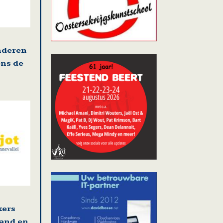
nderen
ens de
kers
land en