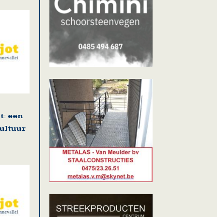
: een
cultuur