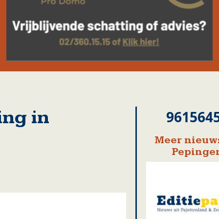
ng in
961564
Meer nieuws
Pepinge