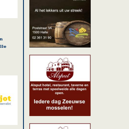
en
lle