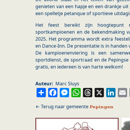
genieten van een hapje en een drankje uit d
een spelletje petanque of sportieve uitda
Het feest bereikt zijn hoogtepunt 
sportkampioenen en de bekendmaking va
2025. Het programma wordt extra feestel
en Dance-Inn. De presentatie is in handen 
De kampioenenviering is een samenwe
sportdienst, de sportraad en de Pepingse
gratis, en iedereen is van harte welkom!
Auteur
Marc Sluys
Share
Facebook
Messenger
WhatsApp
Thread
X
Li
Pepingen