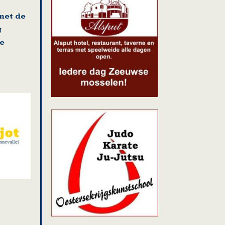
met de
g
e