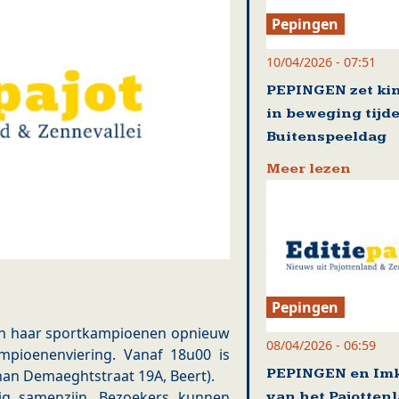
Pepingen
10/04/2026 - 07:51
PEPINGEN zet ki
in beweging tijd
Buitenspeeldag
Meer lezen
Pepingen
en haar sportkampioenen opnieuw
08/04/2026 - 06:59
ampioenenviering. Vanaf 18u00 is
PEPINGEN en Im
ohan Demaeghtstraat 19A, Beert).
lig samenzijn. Bezoekers kunnen
van het Pajotten