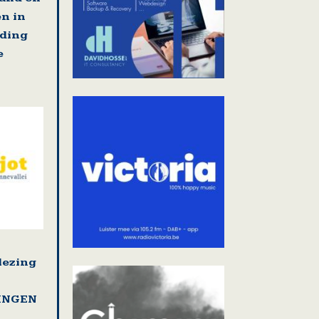
en in
jding
e
lezing
LINGEN