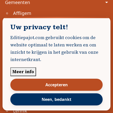
Gemeenten
Affligem
Asse
Uw privacy telt!
Beersel
Editiepajot.com gebruikt cookies om de
website optimaal te laten werken en om
Bever
inzicht te krijgen in het gebruik van onze
Dilbeek
internetkrant.
Drogenbos
Meer info
Edingen
Accepteren
Geraardsbergen
Neen, bedankt
Halle
Lennik