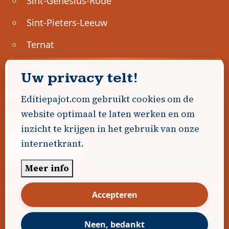
Sint-Genesius-Rode
Sint-Pieters-Leeuw
Ternat
Ondernemen
Uw privacy telt!
Geen advertenties gevonden.
Editiepajot.com gebruikt cookies om de
website optimaal te laten werken en om
Uw advertentie hier? Contacteer ons!
inzicht te krijgen in het gebruik van onze
internetkrant.
Word Partner!
Meer info
© 2026
Editiepajot.com
|
Algemene voorwaarden
Accepteren
|
Disclaimer
|
Privacybeleid
|
Cookiebeleid
|
Gerealiseerd door
DavidHosse.net
Neen, bedankt