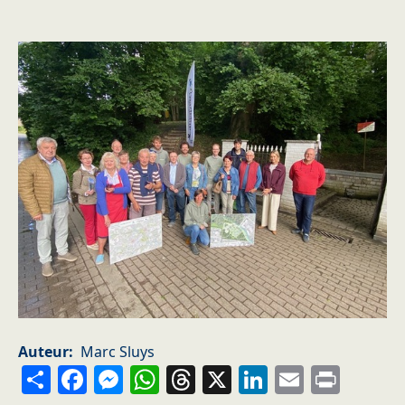
Auteur
Marc Sluys
Share
Facebook
Messenger
WhatsApp
Threads
X
LinkedIn
Email
Prin