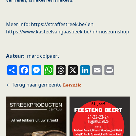
verhalen, smaken en makers.
Meer info: https://straffestreek.be/ en
https://www.kasteelvangaasbeek.be/nl/museumshop
Auteur
marc colpaert
Share
Facebook
Messenger
WhatsApp
Threads
X
LinkedIn
Email
Prin
Lennik