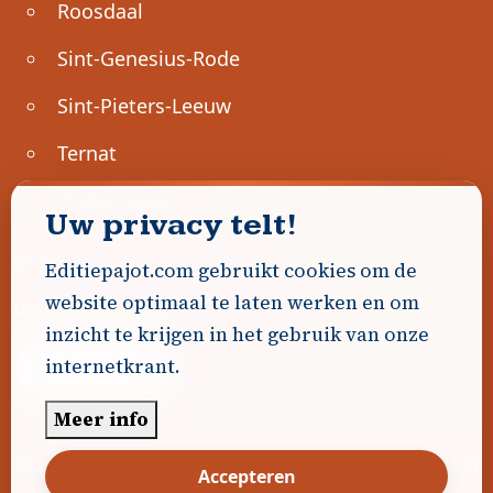
Roosdaal
Sint-Genesius-Rode
Sint-Pieters-Leeuw
Ternat
Ondernemen
Uw privacy telt!
Geen advertenties gevonden.
Editiepajot.com gebruikt cookies om de
website optimaal te laten werken en om
Uw advertentie hier? Contacteer ons!
inzicht te krijgen in het gebruik van onze
internetkrant.
Word Partner!
Meer info
© 2026
Editiepajot.com
|
Algemene voorwaarden
Accepteren
|
Disclaimer
|
Privacybeleid
|
Cookiebeleid
|