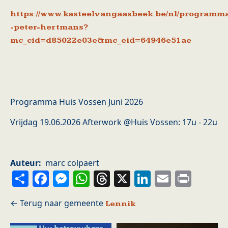
https://www.kasteelvangaasbeek.be/nl/programm
-peter-hertmans?
mc_cid=d85022e03e&mc_eid=64946e51ae
Programma Huis Vossen Juni 2026
Vrijdag 19.06.2026 Afterwork @Huis Vossen: 17u - 22u
Auteur
marc colpaert
Share
Facebook
Messenger
WhatsApp
Threads
X
LinkedIn
Email
Prin
Lennik